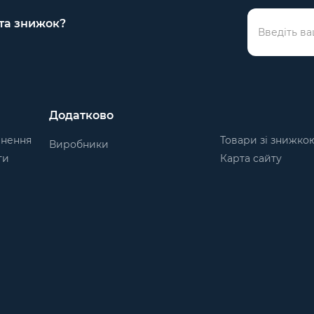
 та знижок?
Додатково
рнення
Товари зі знижко
Виробники
ти
Карта сайту