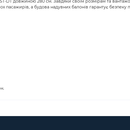
ST-DT довжиною 280 см. Завдяки своїм розмірам та вантажоп
х пасажирів, а будова надувних балонів гарантує безпеку п
н.