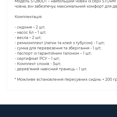
Модель ST280DT – найбільший човен із серії STORM 
човна, він забезпечує максимальний комфорт для дво
Комплектація:
- сидіння – 2 шт;
- насос 6л – 1 шт;
- весла – 2 шт;
- ремкомплект (латки та клей з тубусом) - 1 шт;
- сумка для перевезення та зберігання - 1 шт;
- паспорт із гарантійним талоном – 1 шт;
- сертифікат РСУ – 1 шт;
- Комплект слонів - 3шт;
- дерев'яний навісний транець – 1 шт.
* Можливе встановлення пересувних сидінь + 200 гр