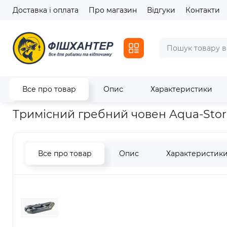
Доставка і оплата
Про магазин
Відгуки
Контакти
Все про товар
Опис
Характеристики
Головна
Човни
Надувні човни
Тримісний гребний чове
Тримісний гребний човен Aqua-Sto
Все про товар
Опис
Характеристик