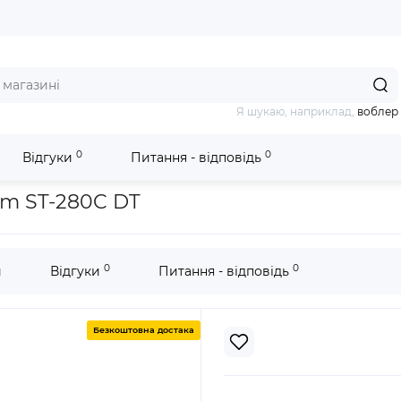
Я шукаю, наприклад,
воблер
0
0
Відгуки
Питання - відповідь
н Aqua-Storm ST-280C DT
rm ST-280C DT
0
0
и
Відгуки
Питання - відповідь
Безкоштовна достака