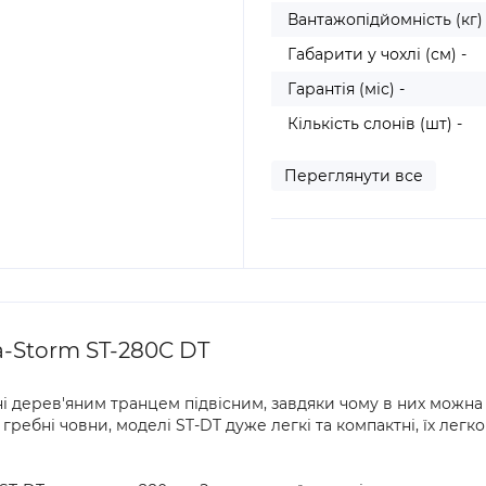
Вантажопідйомність (кг) 
Габарити у чохлі (см) -
Гарантія (міс) -
Кількість слонів (шт) -
Переглянути все
-Storm ST-280C DT
і дерев'яним транцем підвісним, завдяки чому в них можна 
сі гребні човни, моделі ST-DT дуже легкі та компактні, їх ле