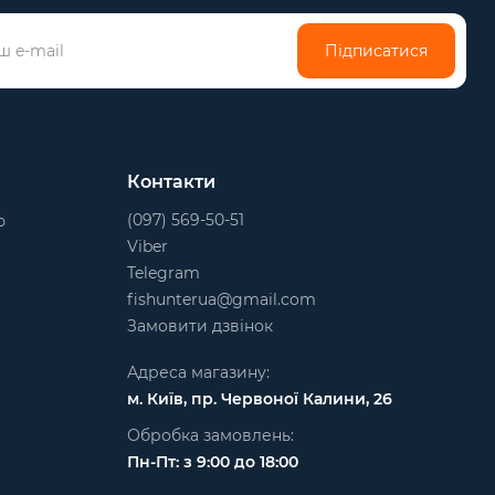
Підписатися
Контакти
(097) 569-50-51
ю
Viber
Telegram
fishunterua@gmail.com
Замовити дзвінок
Адреса магазину:
м. Київ, пр. Червоної Калини, 26
Обробка замовлень:
Пн-Пт: з 9:00 до 18:00