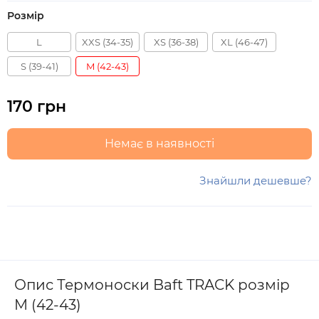
Розмір
L
XXS (34-35)
XS (36-38)
XL (46-47)
S (39-41)
M (42-43)
170 грн
Немає в наявності
Знайшли дешевше?
Опис Термоноски Baft TRACK розмір
M (42-43)