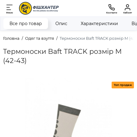
Меню
Контакти
Кабінет
Все про товар
Опис
Характеристики
Ві
Головна
Одяг та взуття
Термоноски Baft TRACK розмір M (42-
Термоноски Baft TRACK розмір M
(42-43)
Топ продаж