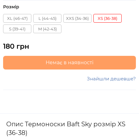
Розмір
XL (46-47)
L (44-45)
XXS (34-36)
XS (36-38)
S (39-41)
M (42-43)
180 грн
Немає в наявності
Знайшли дешевше?
Опис Термоноски Baft Sky розмір XS
(36-38)