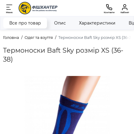
Меню
Контакти
Кабінет
Все про товар
Опис
Характеристики
Ві
Головна
Одяг та взуття
Термоноски Baft Sky розмір XS (36-38
Термоноски Baft Sky розмір XS (36-
38)