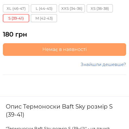
XL (46-47)
L (44-45)
XXS (34-36)
XS (36-38)
S (39-41)
M (42-43)
180 грн
Немає в наявності
Знайшли дешевше?
Опис Термоноски Baft Sky розмір S
(39-41)
"Термоноски Baft Sky розмір S (39-41)" - на даний