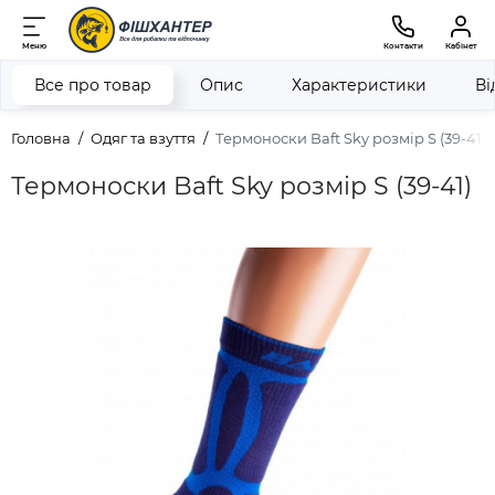
Меню
Контакти
Кабінет
Все про товар
Опис
Характеристики
Ві
Головна
Одяг та взуття
Термоноски Baft Sky розмір S (39-41)
Термоноски Baft Sky розмір S (39-41)