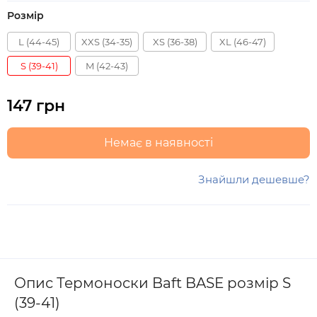
Розмір
L (44-45)
XXS (34-35)
XS (36-38)
XL (46-47)
S (39-41)
M (42-43)
147 грн
Немає в наявності
Знайшли дешевше?
Опис Термоноски Baft BASE розмір S
(39-41)