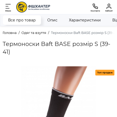
Меню
Контакти
Кабінет
Все про товар
Опис
Характеристики
Ві
Головна
Одяг та взуття
Термоноски Baft BASE розмір S (39-41
Термоноски Baft BASE розмір S (39-
41)
Топ продаж