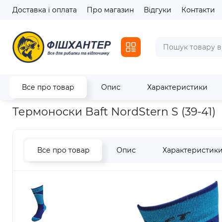
Доставка і оплата
Про магазин
Відгуки
Контакти
Все про товар
Опис
Характеристики
Головна
Одяг та взуття
Термоноски Baft NordStern S (39-41
Термоноски Baft NordStern S (39-41)
Все про товар
Опис
Характеристик