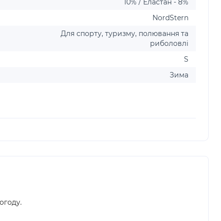
10% / Еластан - 8%
NordStern
Для спорту, туризму, полювання та
риболовлі
S
Зима
огоду.