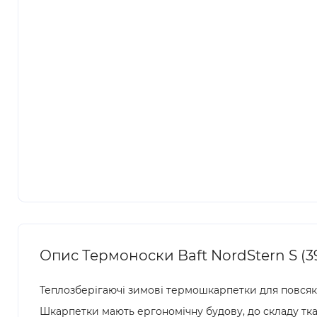
Опис Термоноски Baft NordStern S (39
Теплозберігаючі зимові термошкарпетки для повсякд
Шкарпетки мають ергономічну будову, до складу тк