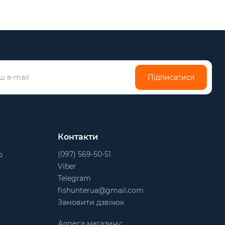
Підписатися
Контакти
(097) 569-50-51
ю
Viber
Telegram
fishunterua@gmail.com
Замовити дзвінок
Адреса магазину: