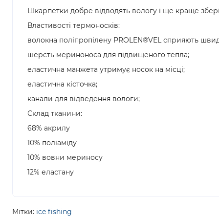
Шкарпетки добре відводять вологу і ще краще збері
Властивості термоносків:
волокна поліпропілену PROLEN®VEL сприяють швидк
шерсть мериноноса для підвищеного тепла;
еластична манжета утримує носок на місці;
еластична кісточка;
канали для відведення вологи;
Склад тканини:
68% акрилу
10% поліаміду
10% вовни мериносу
12% еластану
Мітки:
ice fishing