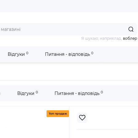
Я шукаю, наприклад,
воблер
0
0
Відгуки
Питання - відповідь
)
0
0
и
Відгуки
Питання - відповідь
Топ продаж