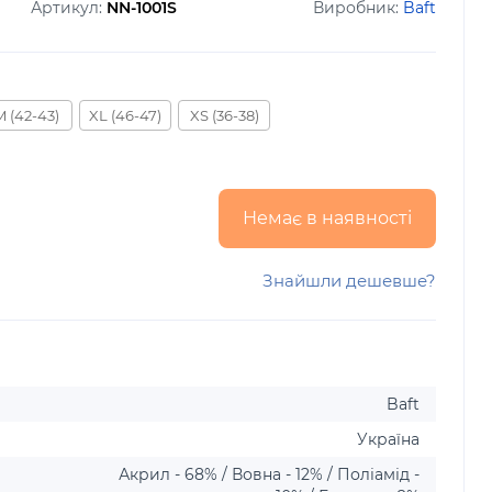
Артикул:
NN-1001S
Виробник:
Baft
M (42-43)
XL (46-47)
XS (36-38)
Немає в наявності
Знайшли дешевше?
Baft
Україна
Акрил - 68% / Вовна - 12% / Поліамід -