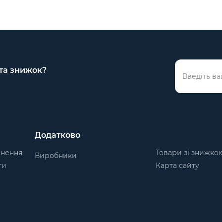
 та знижок?
Додатково
рнення
Товари зі знижко
Виробники
ти
Карта сайту