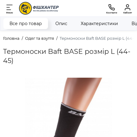
Меню
Контакти
Кабінет
Все про товар
Опис
Характеристики
Ві
Головна
Одяг та взуття
Термоноски Baft BASE розмір L (44-4
Термоноски Baft BASE розмір L (44-
45)