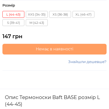
Розмір
L (44-45)
XXS (34-35)
XS (36-38)
XL (46-47)
S (39-41)
M (42-43)
147 грн
Немає в наявності
Знайшли дешевше?
Опис Термоноски Baft BASE розмір L
(44-45)