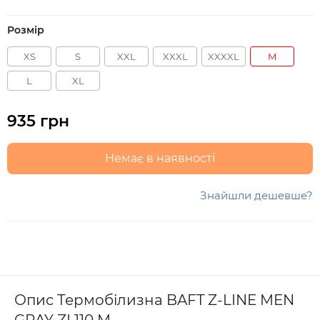
Розмір
XS
S
XXL
XXXL
XXXXL
M
L
XL
935 грн
Немає в наявності
Знайшли дешевше?
Опис Термобілизна BAFT Z-LINE MEN