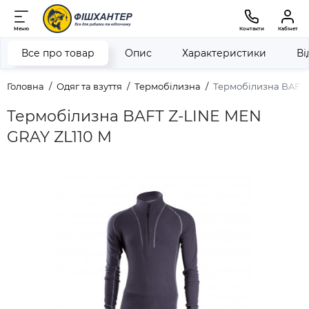
Меню
Контакти
Кабінет
Все про товар
Опис
Характеристики
Ві
Головна
Одяг та взуття
Термобілизна
Термобілизна BAFT 
Термобілизна BAFT Z-LINE MEN
GRAY ZL110 M