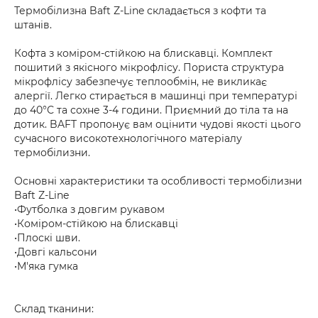
Термобілизна Baft Z-Line складається з кофти та
штанів.
Кофта з коміром-стійкою на блискавці. Комплект
пошитий з якісного мікрофлісу. Пориста структура
мікрофлісу забезпечує теплообмін, не викликає
алергії. Легко стирається в машинці при температурі
до 40°С та сохне 3-4 години. Приємний до тіла та на
дотик. BAFT пропонує вам оцінити чудові якості цього
сучасного високотехнологічного матеріалу
термобілизни.
Основні характеристики та особливості термобілизни
Baft Z-Line
•Футболка з довгим рукавом
•Коміром-стійкою на блискавці
•Плоскі шви.
•Довгі кальсони
•М'яка гумка
Склад тканини: