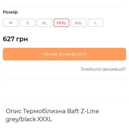
Розмір
M
S
XL
XXXL
XXL
L
627 грн
Немає в наявності
Знайшли дешевше?
Опис Термобілизна Baft Z-Line
grey/black XXXL