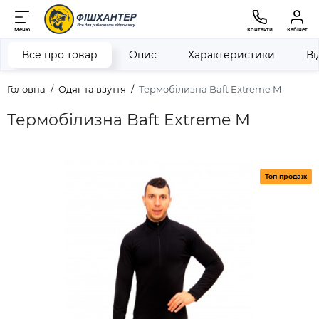
Меню
Контакти
Кабінет
Все про товар
Опис
Характеристики
Ві
Головна
Одяг та взуття
Термобілизна Baft Extreme M
Термобілизна Baft Extreme M
Топ продаж