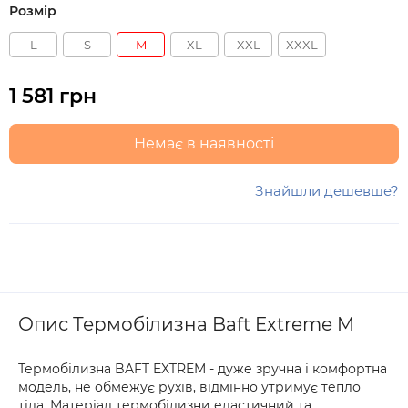
Розмір
L
S
M
XL
XXL
XXXL
1 581 грн
Немає в наявності
Знайшли дешевше?
Опис Термобілизна Baft Extreme M
Термобілизна BAFT EXTREM - дуже зручна і комфортна
модель, не обмежує рухів, відмінно утримує тепло
тіла. Матеріал термобілизни еластичний та