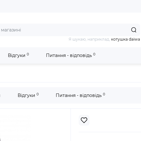
Я шукаю, наприклад,
котушка daiwa
0
0
Відгуки
Питання - відповідь
0
0
и
Відгуки
Питання - відповідь