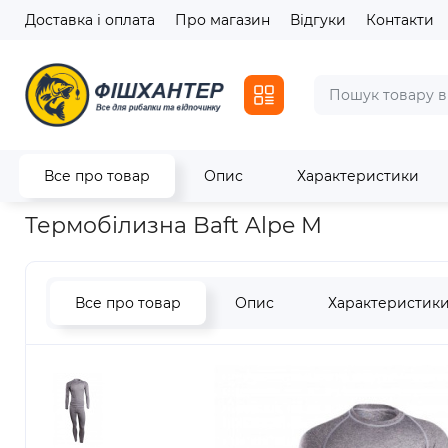
Доставка і оплата
Про магазин
Відгуки
Контакти
Все про товар
Опис
Характеристики
Головна
Одяг та взуття
Термобілизна Baft Alpe M
Термобілизна Baft Alpe M
Все про товар
Опис
Характеристик