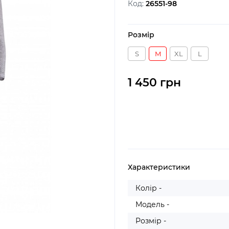
Код:
26551-98
Розмір
S
M
XL
L
1 450 грн
Характеристики
Колір -
Модель -
Розмір -