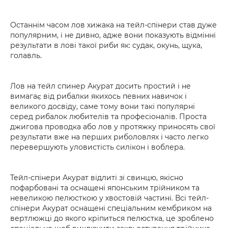
Останнім часом лов хижака на тейл-спінери став дуже
популярним, і не дивно, адже вони показують відмінні
результати в лові такої риби як: судак, окунь, щука,
голавль.
Лов на тейл спинер Акурат досить простий і не
вимагає від рибалки якихось певних навичок і
великого досвіду, саме тому вони такі популярні
серед рибалок любителів та професіоналів. Проста
джигова проводка або лов у протяжку приносять свої
результати вже на перших риболовлях і часто легко
перевершують уловистість силікон і воблера.
Тейл-спінери Акурат відлиті зі свинцю, якісно
пофарбовані та оснащені японським трійником та
невеликою пелюсткою у хвостовій частині. Всі тейл-
спінери Акурат оснащені спеціальним кембриком на
вертлюжці до якого кріпиться пелюстка, це зроблено