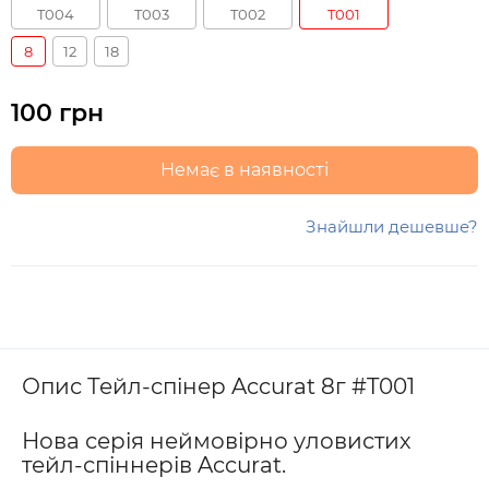
T004
T003
T002
T001
8
12
18
100 грн
Немає в наявності
Знайшли дешевше?
Опис Тейл-спінер Accurat 8г #T001
Нова серія неймовірно уловистих
тейл-спіннерів Accurat.