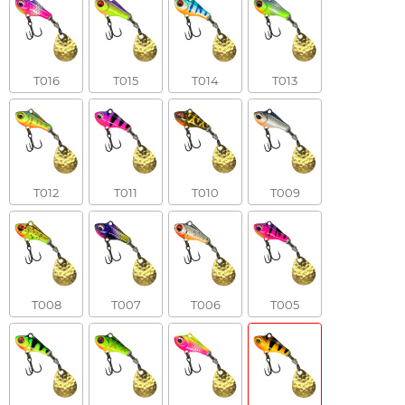
T016
T015
T014
T013
T012
T011
T010
T009
T008
T007
T006
T005