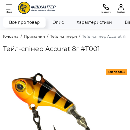
Меню
Контакти
Кабінет
Все про товар
Опис
Характеристики
Ві
Головна
Приманки
Тейл-спінери
Тейл-спінер Accurat 8г 
Тейл-спінер Accurat 8г #T001
Топ продаж