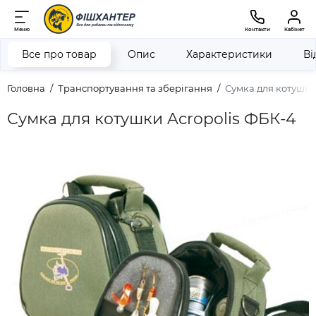
Меню
Контакти
Кабінет
Все про товар
Опис
Характеристики
Ві
Головна
Транспортування та зберігання
Сумка для котушки
Сумка для котушки Acropolis ФБК-4