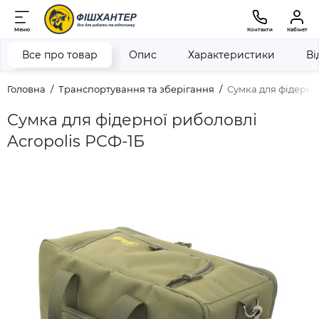
Меню
Контакти
Кабінет
Все про товар
Опис
Характеристики
Ві
Головна
Транспортування та зберігання
Сумка для фідерної
Сумка для фідерної риболовлі
Acropolis РСФ-1Б