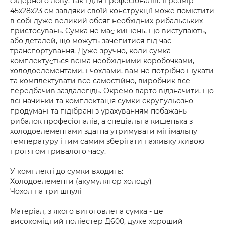
фідерного лову, так і для професіоналів. Її розмір
45х28х23 см завдяки своїй конструкції може помістити
в собі дуже великий обсяг необхідних рибальських
пристосувань. Сумка не має кишень, що виступають,
або деталей, що можуть зачепитися під час
транспортування. Дуже зручно, коли сумка
комплектується всіма необхідними коробочками,
холодоелементами, і чохлами, вам не потрібно шукати
та комплектувати все самостійно, виробник все
передбачив заздалегідь. Окремо варто відзначити, що
всі начинки та комплектація сумки скрупульозно
продумані та підібрані з урахуванням побажань
рибалок професіоналів, а спеціальна кишенька з
холодоелементами здатна утримувати мінімальну
температуру і тим самим зберігати наживку живою
протягом тривалого часу.
У комплекті до сумки входить:
Холодоелементи (акумулятор холоду)
Чохол на три шпулі
Матеріал, з якого виготовлена сумка - це
високоміцний поліестер Д600, дуже хороший