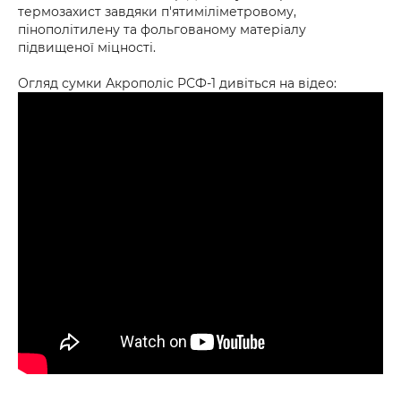
термозахист завдяки п'ятиміліметровому,
пінополітилену та фольгованому матеріалу
підвищеної міцності.
Огляд сумки Акрополіс РСФ-1 дивіться на відео: