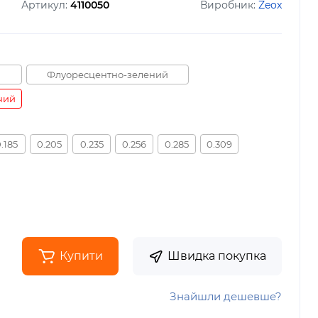
Артикул:
4110050
Виробник:
Zeox
Флуоресцентно-зелений
чий
.185
0.205
0.235
0.256
0.285
0.309
Купити
Швидка покупка
Знайшли дешевше?