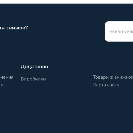
 та знижок?
Додатково
рнення
Товари зі знижко
Виробники
ти
Карта сайту