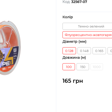
Код:
32567-07
Колір
Темно-зелений
Флуоресцентно-жовтогаря
Діаметр (мм)
0.128
0.148
0.165
0
Довжина (м)
100
150
1000
165 грн