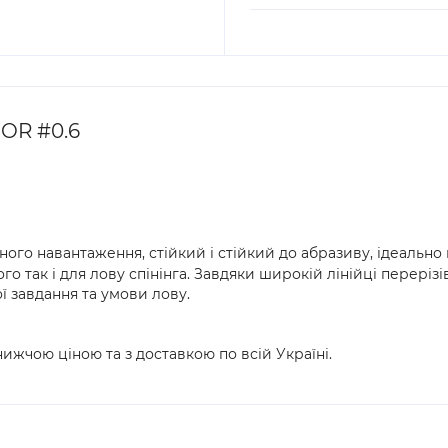
OR #0.6
го навантаження, стійкий і стійкий до абразиву, ідеально 
о так і для лову спінінга. Завдяки широкій лінійці перерізі
ї завдання та умови лову.
ижчою ціною та з доставкою по всій Україні.