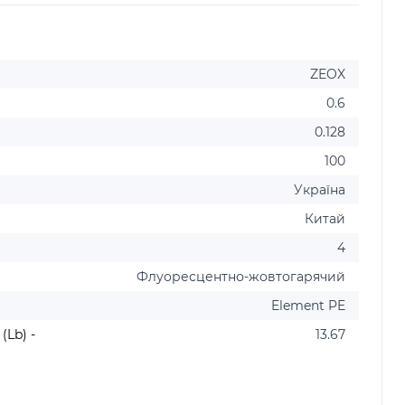
ZEOX
0.6
0.128
100
Україна
Китай
4
Флуоресцентно-жовтогарячий
Element PE
Lb) -
13.67