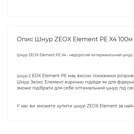
Опис Шнур ZEOX Element PE X4 100м 
Шнур ZEOX Element PE X4 - недорогий чотирижильний шнур.
EOX Element PE має високі показники розривно
Шнур Z
Шнур Зеокс Елемент відмінно підійде як для фідерног
зможе підібрати для себе оптимальний шнур під сво
У нас ви зможете купити шнур ZEOX Element за найн