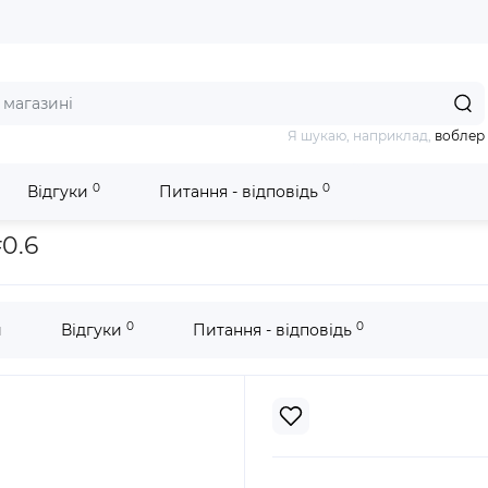
Я шукаю, наприклад,
воблер
0
0
Відгуки
Питання - відповідь
4 100м OR #0.6
0.6
0
0
и
Відгуки
Питання - відповідь