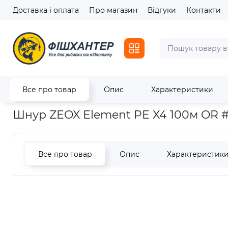
Доставка і оплата
Про магазин
Відгуки
Контакти
Все про товар
Опис
Характеристики
Головна
Ліски / Шнури
Шнури
Шнур ZEOX Element PE X
Шнур ZEOX Element PE X4 100м OR #
Все про товар
Опис
Характеристик