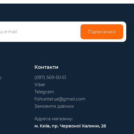
Підписатися
Контакти
(097) 569-50-51
ю
Viber
Telegram
fishunterua@gmail.com
Замовити дзвінок
Адреса магазину:
м. Київ, пр. Червоної Калини, 26