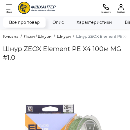
Меню
Контакти
Кабінет
Все про товар
Опис
Характеристики
Ві
Головна
Ліски / Шнури
Шнури
Шнур ZEOX Element PE X4 
Шнур ZEOX Element PE X4 100м MG
#1.0