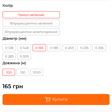
Колір
Темно-зелений
Флуоресцентно-зелений
Флуоресцентно-жовтогарячий
Діаметр (мм)
0.128
0.148
0.165
0.185
0.205
0.235
0.256
0.285
0.309
Довжина (м)
100
150
1000
165 грн
Купити