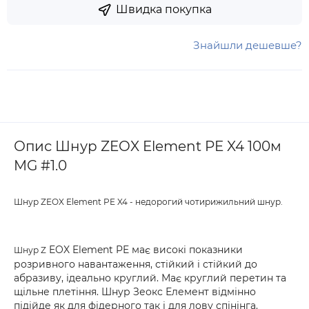
Швидка покупка
Знайшли дешевше?
Опис Шнур ZEOX Element PE X4 100м
MG #1.0
Шнур ZEOX Element PE X4 - недорогий чотирижильний шнур.
EOX Element PE має високі показники
Шнур Z
розривного навантаження, стійкий і стійкий до
абразиву, ідеально круглий. Має круглий перетин та
щільне плетіння. Шнур Зеокс Елемент відмінно
підійде як для фідерного так і для лову спінінга.