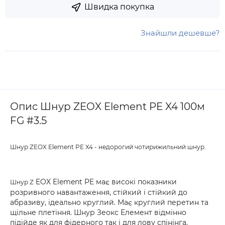
Швидка покупка
Знайшли дешевше?
Опис Шнур ZEOX Element PE X4 100м
FG #3.5
Шнур ZEOX Element PE X4 - недорогий чотирижильний шнур.
EOX Element PE має високі показники
Шнур Z
розривного навантаження, стійкий і стійкий до
абразиву, ідеально круглий. Має круглий перетин та
щільне плетіння. Шнур Зеокс Елемент відмінно
підійде як для фідерного так і для лову спінінга.