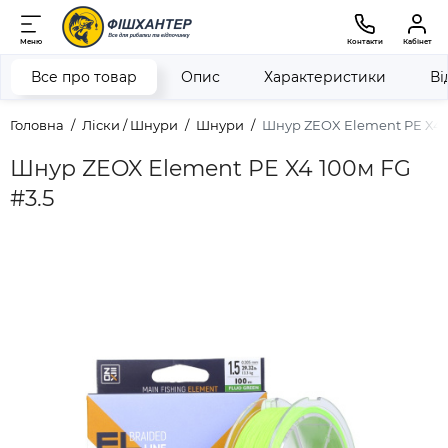
Меню
Контакти
Кабінет
Все про товар
Опис
Характеристики
Ві
Головна
Ліски / Шнури
Шнури
Шнур ZEOX Element PE X4 1
Шнур ZEOX Element PE X4 100м FG
#3.5