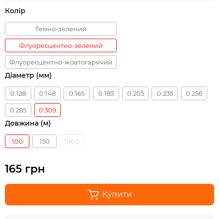
Колір
Темно-зелений
Флуоресцентно-зелений
Флуоресцентно-жовтогарячий
Діаметр (мм)
0.128
0.148
0.165
0.185
0.205
0.235
0.256
0.285
0.309
Довжина (м)
100
150
1000
165 грн
Купити