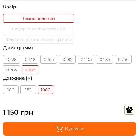
Колір
Темно-зелений
Флуоресцентно-зелений
Флуоресцентно-жовтогарячий
Діаметр (мм)
0.128
0.148
0.165
0.185
0.205
0.235
0.256
0.285
0.309
Довжина (м)
100
150
1000
1 150 грн
5
Купити