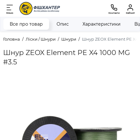
Меню
Контакти
Кабінет
Все про товар
Опис
Характеристики
Ві
Головна
Ліски / Шнури
Шнури
Шнур ZEOX Element PE X4 
Шнур ZEOX Element PE X4 1000 MG
#3.5