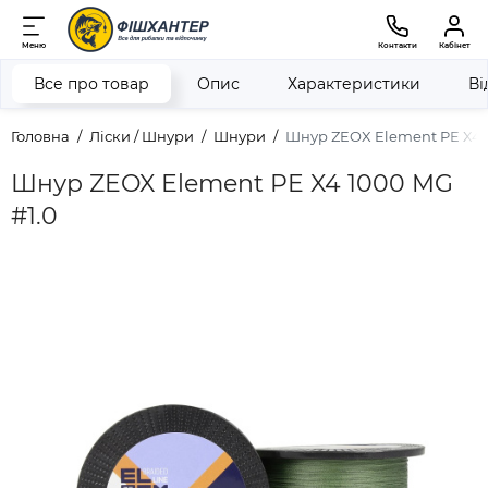
Меню
Контакти
Кабінет
Все про товар
Опис
Характеристики
Ві
Головна
Ліски / Шнури
Шнури
Шнур ZEOX Element PE X4 
Шнур ZEOX Element PE X4 1000 MG
#1.0