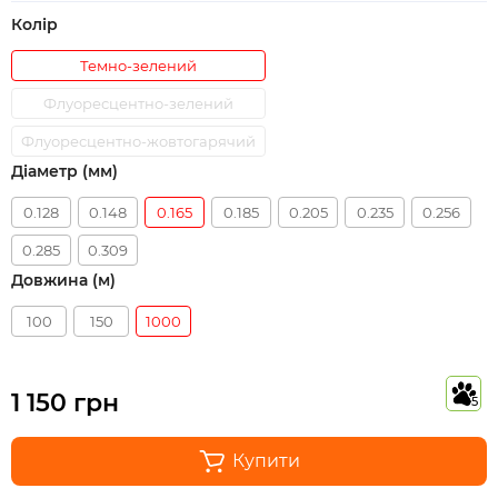
Колір
Темно-зелений
Флуоресцентно-зелений
Флуоресцентно-жовтогарячий
Діаметр (мм)
0.128
0.148
0.165
0.185
0.205
0.235
0.256
0.285
0.309
Довжина (м)
100
150
1000
1 150 грн
5
Купити