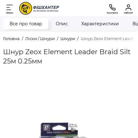
Меню
Контакти
Кабінет
Все про товар
Опис
Характеристики
Ві
Головна
Ліски / Шнури
Шнури
Шнур Zeox Element Leader B
Шнур Zeox Element Leader Braid Silt
25м 0.25мм