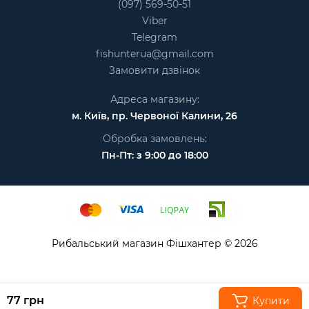
(097) 569-50-51
Viber
Telegram
fishunterua@gmail.com
Замовити дзвінок
Адреса магазину:
м. Київ, пр. Червоної Калини, 26
Обробка замовлень:
Пн-Пт: з 9:00 до 18:00
Рибальський магазин Фішхантер © 2026
77 грн
Купити