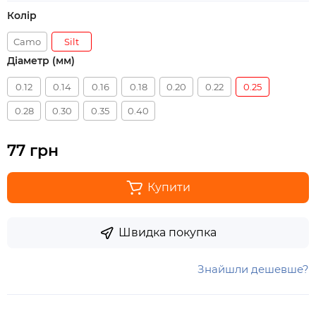
Колір
Camo
Silt
Діаметр (мм)
0.12
0.14
0.16
0.18
0.20
0.22
0.25
0.28
0.30
0.35
0.40
77 грн
Купити
Швидка покупка
Знайшли дешевше?