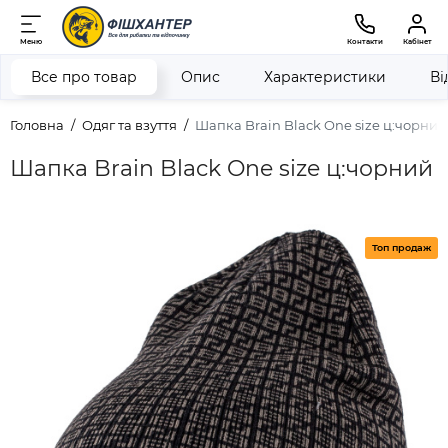
Меню
Контакти
Кабінет
Все про товар
Опис
Характеристики
Ві
Головна
Одяг та взуття
Шапка Brain Black One size ц:чорний
Шапка Brain Black One size ц:чорний
Топ продаж