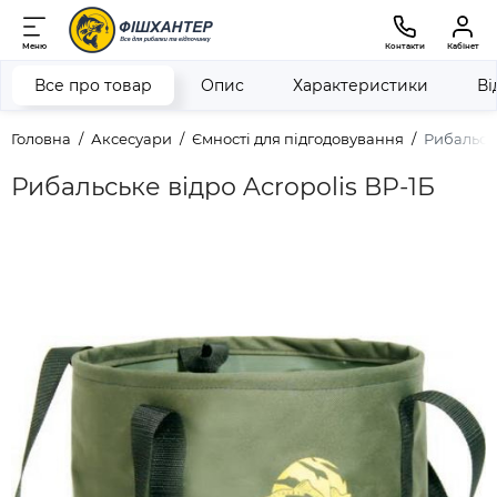
Меню
Контакти
Кабінет
Все про товар
Опис
Характеристики
Ві
Головна
Аксесуари
Ємності для підгодовування
Рибальськ
Рибальське відро Acropolis ВР-1Б