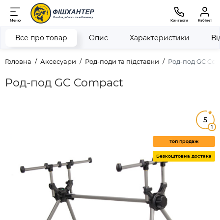
Меню
Контакти
Кабінет
Все про товар
Опис
Характеристики
Ві
Головна
Аксесуари
Род-поди та підставки
Род-под GC Co
Род-под GC Compact
5
1
Топ продаж
Безкоштовна достака