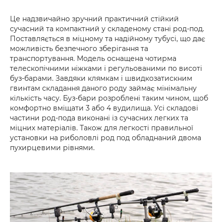
Це надзвичайно зручний практичний стійкий
сучасний та компактний у складеному стані род-под.
Поставляється в міцному та надійному тубусі, що дає
можливість безпечного зберігання та
транспортування. Модель оснащена чотирма
телескопічними ніжками і регульованими по висоті
буз-барами. Завдяки клямкам і швидкозатискним
гвинтам складання даного роду займає мінімальну
кількість часу. Буз-бари розроблені таким чином, щоб
комфортно вміщати 3 або 4 вудилища. Усі складові
частини род-пода виконані із сучасних легких та
міцних матеріалів. Також для легкості правильної
установки на риболовлі род под обладнаний двома
пухирцевими рівнями.