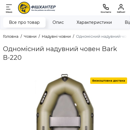
Меню
Контакти
Кабінет
Все про товар
Опис
Характеристики
Ві
Головна
Човни
Надувні човни
Одномісний надувний чове
Одномісний надувний човен Bark
В-220
Безкоштовна достака