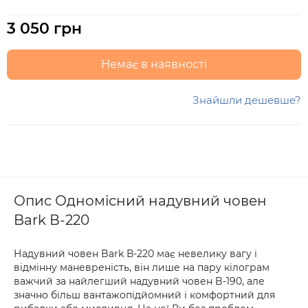
3 050 грн
Немає в наявності
Знайшли дешевше?
Опис Одномісний надувний човен
Bark В-220
Надувний човен Bark В-220 має невелику вагу і
відмінну маневреність, він лише на пару кілограм
важчий за найлегший надувний човен B-190, але
значно більш вантажопідйомний і комфортний для