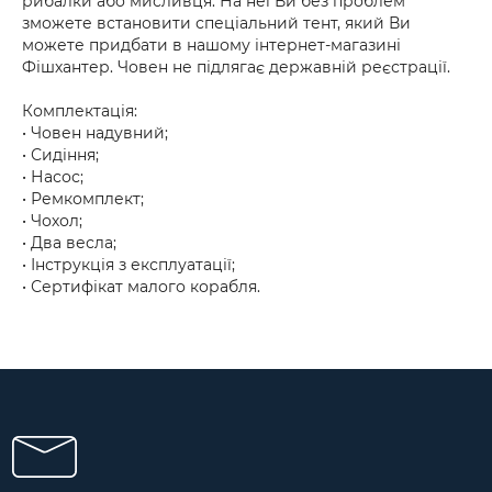
рибалки або мисливця. На неї Ви без проблем
зможете встановити спеціальний тент, який Ви
можете придбати в нашому інтернет-магазині
Фішхантер. Човен не підлягає державній реєстрації.
Комплектація:
• Човен надувний;
• Сидіння;
• Насос;
• Ремкомплект;
• Чохол;
• Два весла;
• Інструкція з експлуатації;
• Сертифікат малого корабля.