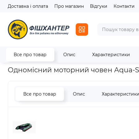
Доставка і оплата
Про магазин
Відгуки
Контакти
Все про товар
Опис
Характеристики
Головна
Човни
Надувні човни
Одномісний моторний чо
Одномісний моторний човен Aqua-S
Все про товар
Опис
Характеристик