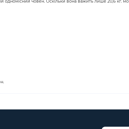
й одномісний човен. Оскільки вона важить лише 20,6 кг. мож
н.