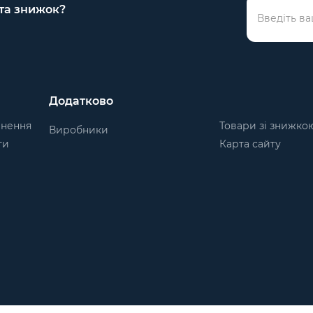
 та знижок?
Додатково
рнення
Товари зі знижко
Виробники
ти
Карта сайту