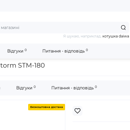
Я шукаю, наприклад,
котушка daiwa
0
0
Відгуки
Питання - відповідь
вен Aqua-Storm STM-180
torm STM-180
0
0
и
Відгуки
Питання - відповідь
Безкоштовна достака