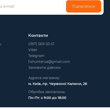
Підписатися
Контакти
(097) 569-50-51
ю
Viber
Telegram
fishunterua@gmail.com
Замовити дзвінок
Адреса магазину:
м. Київ, пр. Червоної Калини, 26
Обробка замовлень:
Пн-Пт: з 9:00 до 18:00