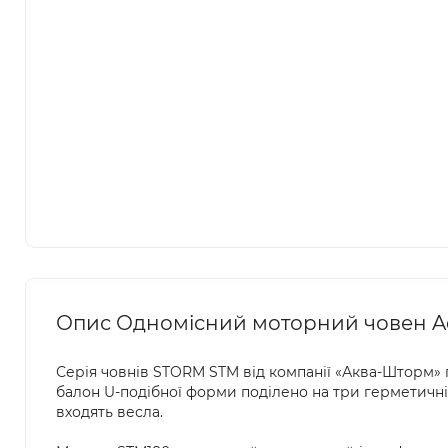
Опис Одномісний моторний човен A
Серія човнів STORM STM від компанії «Аква-Шторм» 
балон U-подібної форми поділено на три герметичні ві
входять весла.