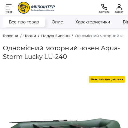
Меню
Контакти
Кабінет
Все про товар
Опис
Характеристики
Ві
Головна
Човни
Надувні човни
Одномісний моторний чове
Одномісний моторний човен Aqua-
Storm Lucky LU-240
Безкоштовна достака