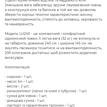
з двох герметичних відсіків та надувного кіля.
Зменшена вага забезпечує зручне перевезення човна,
а конструкція кіля та балонів в той же час дозволяє
зберегти хороші технічні характеристики: високу
вантажопідйомність, стійкість до хитавиці, керованість
та маневреність.
Модель LU240 - це компактний і комфортний
одномісний човен. Її легка вага (32 кг.) не вплинула ні
на габарити, довжина 240 см. і ширина 145 см. не
змусять пасажира тіснитися, ні на вантажопідйомність,
200 кілограмів достатньо щоб розмістити додаткові
аксесуари.
Комплектація:
- сидіння – 1 шт;
- насос 6л – 1 шт;
- весла – 2 шт;
- ремкомплект (латки та клей з тубусом) - 1 шт;
- сумка для човна – 1 шт;
- днищова сумка - 1 шт;
- паспорт із гарантійним талоном – 1 шт;