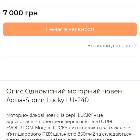
7 000 грн
Немає в наявності
Знайшли дешевше?
Опис Одномісний моторний човен
Aqua-Storm Lucky LU-240
Моторно-кільові човни із серії LUCKY – це
вдосконалені полегшені версії човнів STORM
EVOLUTION. Моделі LUCKY виготовляються з якісного
п'ятишарового ПВХ щільністю 850г/м2 та складаються