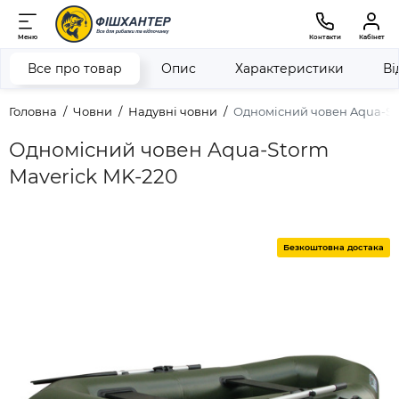
Меню
Контакти
Кабінет
Все про товар
Опис
Характеристики
Ві
Головна
Човни
Надувні човни
Одномісний човен Aqua-St
Одномісний човен Aqua-Storm
Maverick MK-220
Безкоштовна достака