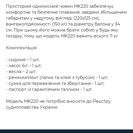
Просторий одномісний човен MK220 забезпечує
комфортне та безпечне плавання, завдяки збільшеним
габаритам у надутому вигляді (220х125 см),
вантажопідйомності (150 кг) та діаметру балона у 34
см. При цьому його можна брати собою у будь-яку
поїздку, тому що модель MK220 важить всього 11 кг.
Комплектація:
- сидіння – 1 шт;
- насос 6л – 1 шт;
- весла – 2 шт;
- ремкомплект (латки та клей з тубусом) - 1 шт;
- сумка для перевезення та зберігання - 1 шт;
- паспорт із гарантійним талоном - 1 шт.
Модель MK220 не потрібно вносити до Реєстру
судноплавства України.