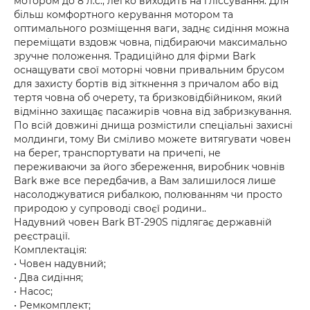
мотором до 8 л.с., легко виходить на гліссування. Для
більш комфортного керування мотором та
оптимального розміщення ваги, заднє сидіння можна
переміщати вздовж човна, підбираючи максимально
зручне положення. Традиційно для фірми Bark
оснащувати свої моторні човни привальним брусом
для захисту бортів від зіткнення з причалом або від
тертя човна об очерету, та бризковідбійником, який
відмінно захищає пасажирів човна від забризкування.
По всій довжині днища розмістили спеціальні захисні
молдинги, тому Ви сміливо можете витягувати човен
на берег, транспортувати на причепі, не
переживаючи за його збереження, виробник човнів
Bark вже все передбачив, а Вам залишилося лише
насолоджуватися рибалкою, полюванням чи просто
природою у супроводі своєї родини..
Надувний човен Bark BT-290S підлягає державній
реєстрації.
Комплектація:
• Човен надувний;
• Два сидіння;
• Насос;
• Ремкомплект;