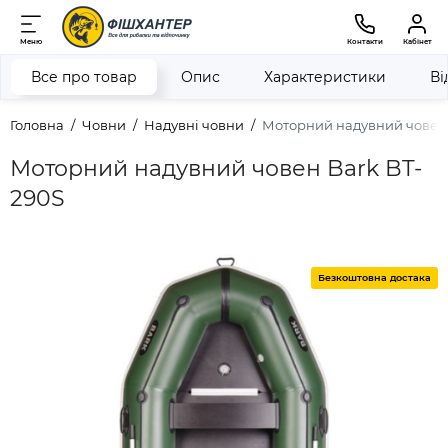
Меню
Контакти
Кабінет
Все про товар
Опис
Характеристики
Ві
Головна
Човни
Надувні човни
Моторний надувний човен 
Моторний надувний човен Bark BT-
290S
Безкоштовна достака