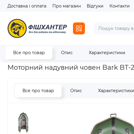
Доставка і оплата
Про магазин
Відгуки
Контакти
Все про товар
Опис
Характеристики
Головна
Човни
Надувні човни
Моторний надувний чове
Моторний надувний човен Bark BT-
Все про товар
Опис
Характеристик