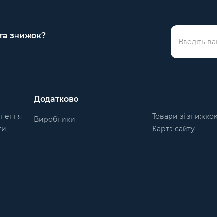
 та знижок?
Додатково
рнення
Товари зі знижко
Виробники
ти
Карта сайту