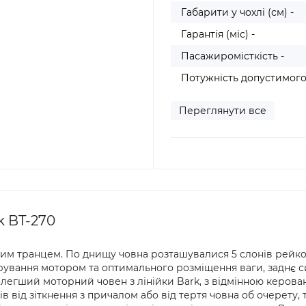
Габарити у чохлі (см) -
Гарантія (міс) -
Пасажиромісткість -
Потужність допустимого
Переглянути все
 BT-270
ним транцем. По днищу човна розташувалися 5 слонів рейко
ерування мотором та оптимального розміщення ваги, заднє 
егший моторний човен з лінійки Bark, з відмінною керован
 від зіткнення з причалом або від тертя човна об очерету,