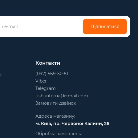
Підписатися
Контакти
(097) 569-50-51
ю
Viber
Telegram
fishunterua@gmail.com
Замовити дзвінок
Адреса магазину:
м. Київ, пр. Червоної Калини, 26
Обробка замовлень: