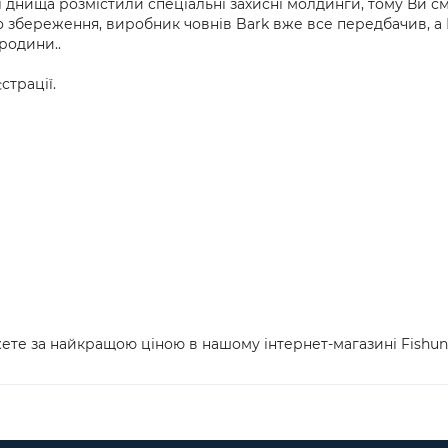
і днища розмістили спеціальні захисні молдинги, тому Ви с
о збереження, виробник човнів Bark вже все передбачив,
родини..
страції.
те за найкращою ціною в нашому інтернет-магазині Fishunt