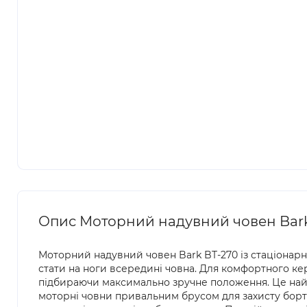
Опис Моторний надувний човен Bark
Моторний надувний човен Bark BT-270 із стаціонар
стати на ноги всередині човна. Для комфортного к
підбираючи максимально зручне положення. Це найл
моторні човни привальним брусом для захисту бортів