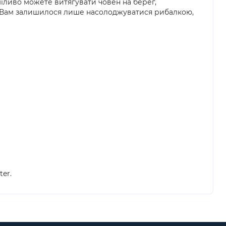
міливо можете витягувати човен на берег,
 а Вам залишилося лише насолоджуватися рибалкою,
er.