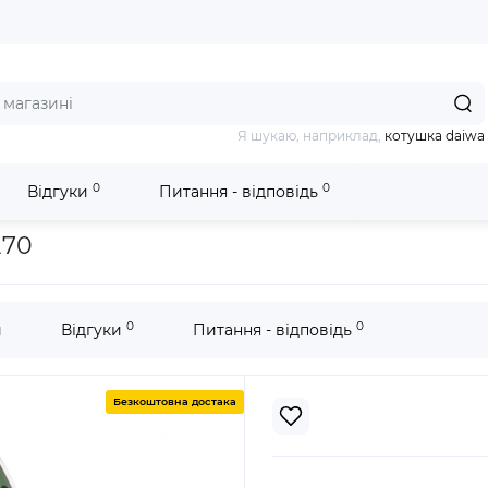
Я шукаю, наприклад,
котушка daiwa
0
0
Відгуки
Питання - відповідь
н Bark BT-270
270
0
0
и
Відгуки
Питання - відповідь
Безкоштовна достака