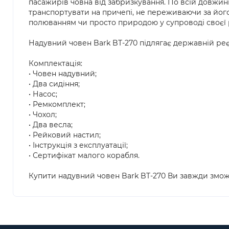
пасажирів човна від забризкування. По всій довжин
транспортувати на причепі, не переживаючи за йог
полюванням чи просто природою у супроводі своєї 
Надувний човен Bark BT-270 підлягає державній реє
Комплектація:
• Човен надувний;
• Два сидіння;
• Насос;
• Ремкомплект;
• Чохол;
• Два весла;
• Рейковий настил;
• Інструкція з експлуатації;
• Сертифікат малого корабля.
Купити надувний човен Bark BT-270 Ви завжди зможе