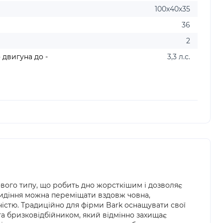
100х40х35
36
2
 двигуна до -
3,3 л.с.
вого типу, що робить дно жорсткішим і дозволяє
сидіння можна переміщати вздовж човна,
істю. Традиційно для фірми Bark оснащувати свої
 та бризковідбійником, який відмінно захищає