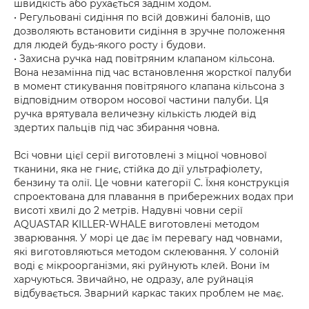
швидкість або рухається заднім ходом.
• Регульовані сидіння по всій довжині балонів, що
дозволяють встановити сидіння в зручне положення
для людей будь-якого росту і будови.
• Захисна ручка над повітряним клапаном кільсона.
Вона незамінна під час встановлення жорсткої палуби
в момент стикування повітряного клапана кільсона з
відповідним отвором носової частини палуби. Ця
ручка врятувала величезну кількість людей від
здертих пальців під час збирання човна.
Всі човни цієї серії виготовлені з міцної човнової
тканини, яка не гниє, стійка до дії ультрафіолету,
бензину та олії. Це човни категорії С. Їхня конструкція
спроектована для плавання в прибережних водах при
висоті хвилі до 2 метрів. Надувні човни серії
AQUASTAR KILLER-WHALE виготовлені методом
зварювання. У морі це дає їм перевагу над човнами,
які виготовляються методом склеювання. У солоній
воді є мікроорганізми, які руйнують клей. Вони їм
харчуються. Звичайно, не одразу, але руйнація
відбувається. Зварний каркас таких проблем не має.