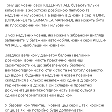
Тому що човни серії KILLER-WHALE бувають тільки
кільовими з жорсткою розбірною палубою та
надувним кільсоном. На відміну від човнів серій DINGI
(DINGI-RFD) та CAIMAN(CAIMAN-RFD), які можуть бути
як плоскодонними, так і кільовими.
З усіх надувних човнів, які можна у зібраному вигляді
запакувати у багажник автомобіля, човни серії KILLER-
WHALE є найбільшими човнами.
Завдяки великому діаметру балона і великим
розмірам, вони мають практично найвищі
характеристики, що забезпечують безпеку:
вантажопідйомністю, стійкістю та непотоплюваністю.
До відома, будь-який надувний човен повинен
складатися з кількох незалежних один від одного
герметичних відсіків. При складанні проектної
документації вантажопідйомність вимірюється з
одним розгерметизованим відсіком.
У базовій комплектації човнів цієї серії є такі корисні
опції, за які не потрібно буде доплачувати: