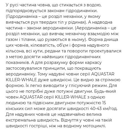
У русі частина човна, що стикається з водою,
підпорядковується законам гідродинаміки.
(Гідродинаміка – це розділ механіки, у якому
вивчається рух твердих тіл у рідинах). А надводна
частина – закони аеродинаміки. (Аеродинаміка – це
розділ механіки, що вивчає механічну взаємодію між
газом і тілами, що рухаються в ньому). Форма днища
цих човнів, кілюватість, об'єм і форма надувного
кільсона, всі кути, редани та повороти проектувалися
з метою досягти найвищих гідродинамічних
показників. А для розрахунку форми каркасу
застосовувалися принципи, що покращують
аеродинаміку. Тому надувні човни серії AQUASTAR
KILLER-WHALE дуже швидкісні. Це видно за стрімкою
формою. Їх легко виводити у глісуючий режим. Для
цього не потрібні дуже потужні двигуни. Будь-який
човен AQUASTAR серії KILLER-WHALE з однією
людиною та підвісним двигуном потужністю 15
кінських сил може досягати швидкості 40-43 км/год.
Для надувних човнів це надзвичайно велика
екстремальна швидкість. Відчуття у човні на такій
швидкості гостріші, ніж на водному мотоциклі.