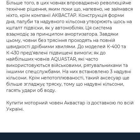
Більше того, в цих човнах впроваджено революційне
технічне рішення, яким поки що, напевно, не займався
ніхто, крім компанії АКВАСТАР. Конструкція форми
дна, палуби та надувного кільсона утворюють щось на
кшталт підвіски, як у автомобілях. Ця система
взаємодіє за принципом амортизатора. Завдяки
цьому, човни без трясіння проходять на повній
швидкості дрібними хвилями. До моделей К-400 та
К-430 пред'явлені підвищені вимоги; як до
найбільших човнів AQUASTAR, які часто
використовуються військовими, рятувальниками та
іншими спецслужбами. На них встановлено 3 надувні
кільсони. Крім непотоплюваності, такий аксесуар ще
більше згладжує тряску, тому що надувні кільсони,
гасять удари об воду.
Купити моторний човен Аквастар із доставкою по всій
Україні.