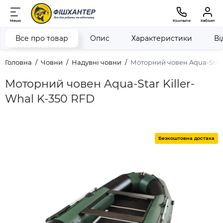
Меню
Контакти
Кабінет
Все про товар
Опис
Характеристики
Ві
Головна
Човни
Надувні човни
Моторний човен Aqua-Star 
Моторний човен Aqua-Star Killer-
Whal K-350 RFD
Безкоштовна достака