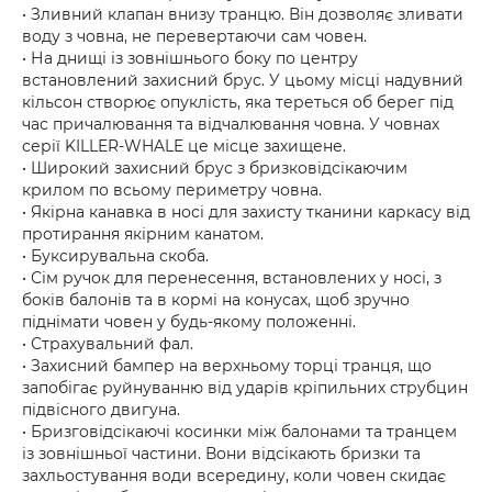
• Зливний клапан внизу транцю. Він дозволяє зливати
воду з човна, не перевертаючи сам човен.
• На днищі із зовнішнього боку по центру
встановлений захисний брус. У цьому місці надувний
кільсон створює опуклість, яка тереться об берег під
час причалювання та відчалювання човна. У човнах
серії KILLER-WHALE це місце захищене.
• Широкий захисний брус з бризковідсікаючим
крилом по всьому периметру човна.
• Якірна канавка в носі для захисту тканини каркасу від
протирання якірним канатом.
• Буксирувальна скоба.
• Сім ручок для перенесення, встановлених у носі, з
боків балонів та в кормі на конусах, щоб зручно
піднімати човен у будь-якому положенні.
• Страхувальний фал.
• Захисний бампер на верхньому торці транця, що
запобігає руйнуванню від ударів кріпильних струбцин
підвісного двигуна.
• Бризговідсікаючі косинки між балонами та транцем
із зовнішньої частини. Вони відсікають бризки та
захльостування води всередину, коли човен скидає