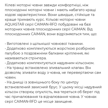
Кілеві моторні човни завжди комфортніші, ніж
плоскодонні моторні човни і мають набагато кращі
ходові характеристики. Вони швидше, стійкіше та
краще тримають курс. Кільові моторні човни
AQUASTAR серії CAIMAN-RFD побудовані на базі
моторних човнів плоскодонних серії CAIMAN. Від
плоскодонних CAIMAN, вони відрізняються тим, що:
• Виготовлені з щільнішої човнової тканини.
• Додатково комплектуються жорсткою розбірною
палубою з поздовжніми балками кріплення, які
називаються стрінгера.
• Додатково комплектуються надувним кільсоном.
• На транці встановлено зливальний клапан. Він
дозволяє зливати воду з човна, не перевертаючи сам
човен.
• На днищі із зовнішнього боку по центру
встановлений захисний брус. У цьому місці надувний
кільсон створює опуклість, яка тереться об берег під
час причалювання та відчалювання човна. У човнах
серії CAIMAN-RFD це місце захищене.