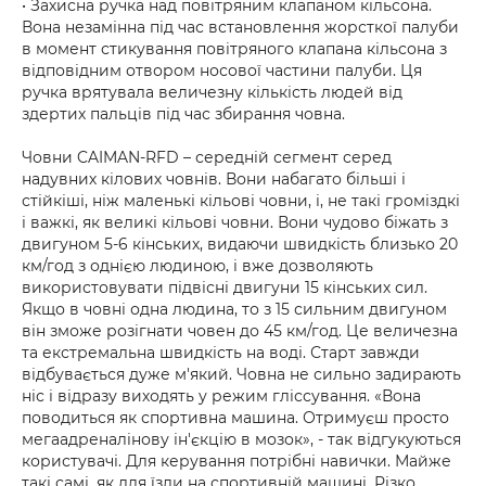
• Захисна ручка над повітряним клапаном кільсона.
Вона незамінна під час встановлення жорсткої палуби
в момент стикування повітряного клапана кільсона з
відповідним отвором носової частини палуби. Ця
ручка врятувала величезну кількість людей від
здертих пальців під час збирання човна.
Човни CAIMAN-RFD – середній сегмент серед
надувних кілових човнів. Вони набагато більші і
стійкіші, ніж маленькі кільові човни, і, не такі громіздкі
і важкі, як великі кільові човни. Вони чудово біжать з
двигуном 5-6 кінських, видаючи швидкість близько 20
км/год з однією людиною, і вже дозволяють
використовувати підвісні двигуни 15 кінських сил.
Якщо в човні одна людина, то з 15 сильним двигуном
він зможе розігнати човен до 45 км/год. Це величезна
та екстремальна швидкість на воді. Старт завжди
відбувається дуже м'який. Човна не сильно задирають
ніс і відразу виходять у режим гліссування. «Вона
поводиться як спортивна машина. Отримуєш просто
мегаадреналінову ін'єкцію в мозок», - так відгукуються
користувачі. Для керування потрібні навички. Майже
такі самі, як для їзди на спортивній машині. Різко