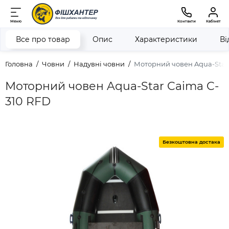
Меню
Контакти
Кабінет
Все про товар
Опис
Характеристики
Ві
Головна
Човни
Надувні човни
Моторний човен Aqua-Star
Моторний човен Aqua-Star Caima C-
310 RFD
Безкоштовна достака