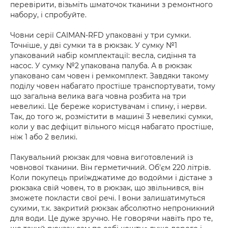
перевірити, візьміть шматочок тканини з ремонтного
набору, і спробуйте.
Човни серії CAIMAN-RFD упаковані у три сумки.
Точніше, у дві сумки та в рюкзак. У сумку №1
упакований набір комплектації: весла, сидіння та
насос. У сумку №2 упакована палуба. А в рюкзак
упаковано сам човен і ремкомплект. Завдяки такому
поділу човен набагато простіше транспортувати, тому
що загальна велика вага човна розбита на три
невеликі. Це береже користувачам і спину, і нерви.
Так, до того ж, розмістити в машині 3 невеликі сумки,
коли у вас дефіцит вільного місця набагато простіше,
ніж 1 або 2 великі.
Пакувальний рюкзак для човна виготовлений із
човнової тканини. Він герметичний. Об'єм 220 літрів.
Коли покупець приїжджатиме до водойми і дістане з
рюкзака свій човен, то в рюкзак, що звільнився, він
зможете покласти свої речі. І вони залишатимуться
сухими, т.к. закритий рюкзак абсолютно непроникний
для води. Це дуже зручно. Не говорячи навіть про те,