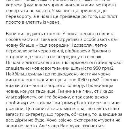
кермом (румпелем управління човновим мотором)
повертати не можна. У машині це призведе до
перевороту, а в човні це призведе до того, що пілот
просто вилетить із човна.
Вони виглядають стрімко. У них агресивно піднята
носова частина. Така конструктивна особливість дає
човну більше місця всередині і дозволяє легко
перевалювати через хвилі, відбиваючи бризки в
сторони від човна, а не всередину на екіпаж.
Ці човни виготовлені з міцної армованої п'ятишарової
спеціальної човнової тканини щільністю 950 гр/м2.
Найбільш схильні до пошкоджень частини човна
виготовлені з тканини щільністю 1080 гр/м2. Їх легко
визначити – вони є чорного кольору. Це: «вилиці»
човна, конуса та днище. Тканина не гниє, стійка до
ультрафіолету, олії та бензину, а так само важко
пробивається гачком і витримує багатотисячні згини-
розгини. Ця тканина настільки міцна, що навіть якщо
загасити сигарету, що горить, об човен, то, швидше за
все, дірки не буде. Хоча, звісно, експериментувати на
човні не варто. Але якщо Вам дуже захочеться