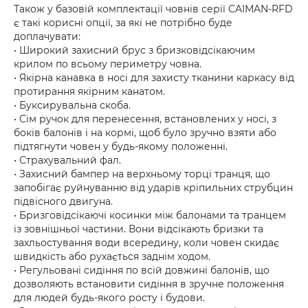
Також у базовій комплектації човнів серії CAIMAN-RFD
є такі корисні опції, за які не потрібно буде
доплачувати:
• Широкий захисний брус з бризковідсікаючим
крилом по всьому периметру човна.
• Якірна канавка в носі для захисту тканини каркасу від
протирання якірним канатом.
• Буксирувальна скоба.
• Сім ручок для перенесення, встановлених у носі, з
боків балонів і на кормі, щоб було зручно взяти або
підтягнути човен у будь-якому положенні.
• Страхувальний фал.
• Захисний бампер на верхньому торці транця, що
запобігає руйнуванню від ударів кріпильних струбцин
підвісного двигуна.
• Бризговідсікаючі косинки між балонами та транцем
із зовнішньої частини. Вони відсікають бризки та
захльостування води всередину, коли човен скидає
швидкість або рухається заднім ходом.
• Регульовані сидіння по всій довжині балонів, що
дозволяють встановити сидіння в зручне положення
для людей будь-якого росту і будови.