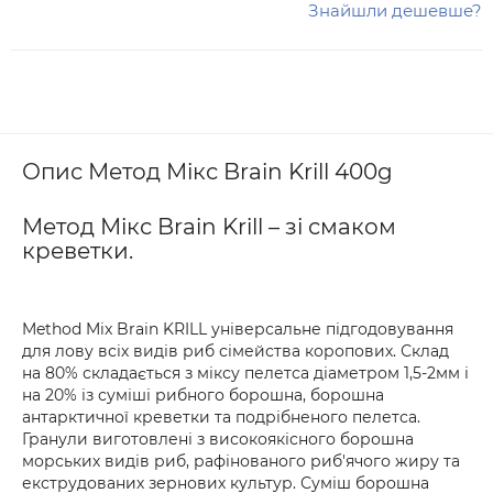
Знайшли дешевше?
Опис Метод Мікс Brain Krill 400g
Метод Мікс Brain Krill – зі смаком
креветки.
Method Mix Brain KRILL універсальне підгодовування
для лову всіх видів риб сімейства коропових. Склад
на 80% складається з міксу пелетса діаметром 1,5-2мм і
на 20% із суміші рибного борошна, борошна
антарктичної креветки та подрібненого пелетса.
Гранули виготовлені з високоякісного борошна
морських видів риб, рафінованого риб'ячого жиру та
екструдованих зернових культур. Суміш борошна