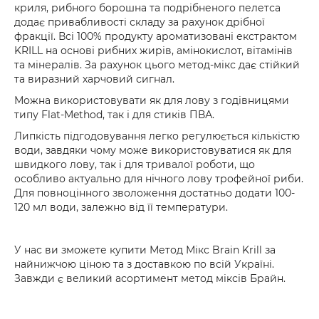
криля, рибного борошна та подрібненого пелетса
додає привабливості складу за рахунок дрібної
фракції. Всі 100% продукту ароматизовані екстрактом
KRILL на основі рибних жирів, амінокислот, вітамінів
та мінералів. За рахунок цього метод-мікс дає стійкий
та виразний харчовий сигнал.
Можна використовувати як для лову з годівницями
типу Flat-Method, так і для стиків ПВА.
Липкість підгодовування легко регулюється кількістю
води, завдяки чому може використовуватися як для
швидкого лову, так і для тривалої роботи, що
особливо актуально для нічного лову трофейної риби.
Для повноцінного зволоження достатньо додати 100-
120 мл води, залежно від її температури.
У нас ви зможете купити Метод Мікс Brain Krill за
найнижчою ціною та з доставкою по всій Україні.
Завжди є великий асортимент метод міксів Брайн.