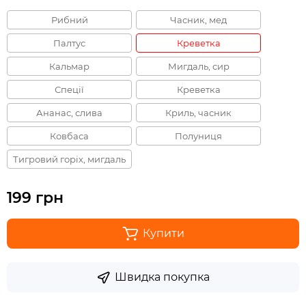
Рибний
Часник, мед
Палтус
Креветка
Кальмар
Мигдаль, сир
Спеції
Креветка
Ананас, слива
Криль, часник
Ковбаса
Полуниця
Тигровий горіх, мигдаль
199 грн
Купити
Швидка покупка