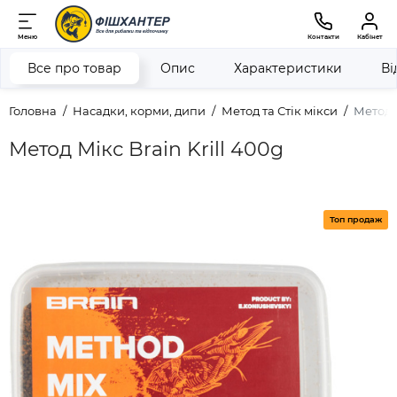
Меню
Контакти
Кабінет
Все про товар
Опис
Характеристики
Ві
Головна
Насадки, корми, дипи
Метод та Стік мікси
Метод М
Метод Мікс Brain Krill 400g
Топ продаж