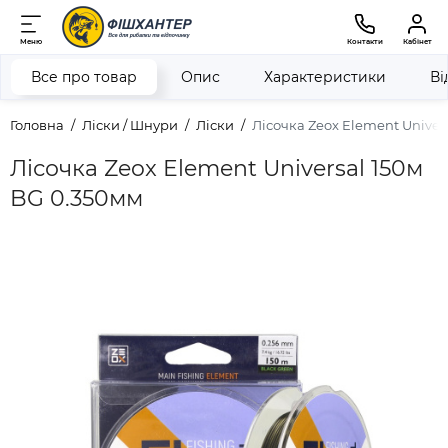
Меню
Контакти
Кабінет
Все про товар
Опис
Характеристики
Ві
Головна
Ліски / Шнури
Ліски
Лісочка Zeox Element Univer
Лісочка Zeox Element Universal 150м
BG 0.350мм