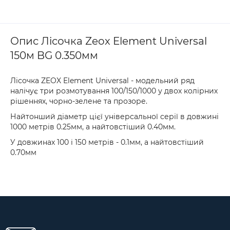
Опис Лісочка Zeox Element Universal
150м BG 0.350мм
Лісочка ZEOX Element Universal - модельний ряд
налічує три розмотування 100/150/1000 у двох колірних
рішеннях, чорно-зелене та прозоре.
Найтонший діаметр цієї універсальної серії в довжині
1000 метрів 0.25мм, а найтовстіший 0.40мм.
У довжинах 100 і 150 метрів - 0.1мм, а найтовстіший
0.70мм