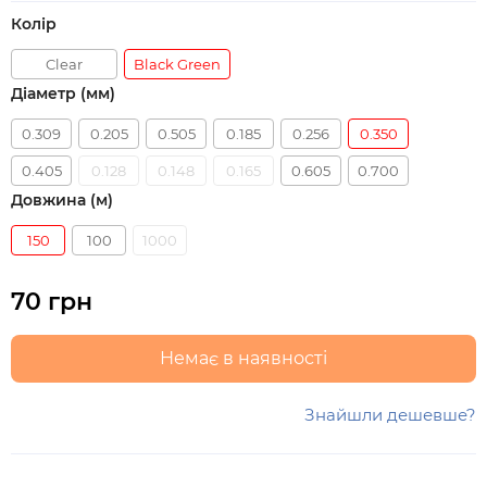
Колір
Clear
Black Green
Діаметр (мм)
0.309
0.205
0.505
0.185
0.256
0.350
0.405
0.128
0.148
0.165
0.605
0.700
Довжина (м)
150
100
1000
70 грн
Немає в наявності
Знайшли дешевше?