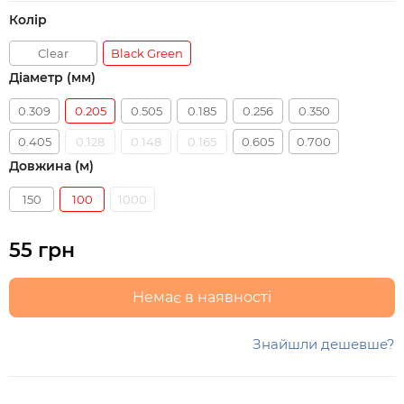
Колір
Clear
Black Green
Діаметр (мм)
0.309
0.205
0.505
0.185
0.256
0.350
0.405
0.128
0.148
0.165
0.605
0.700
Довжина (м)
150
100
1000
55 грн
Немає в наявності
Знайшли дешевше?