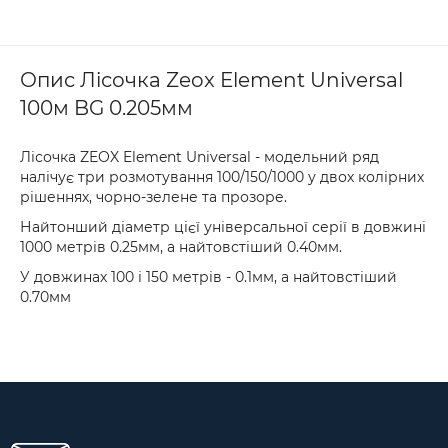
Опис Лісочка Zeox Element Universal
100м BG 0.205мм
Лісочка ZEOX Element Universal - модельний ряд
налічує три розмотування 100/150/1000 у двох колірних
рішеннях, чорно-зелене та прозоре.
Найтонший діаметр цієї універсальної серії в довжині
1000 метрів 0.25мм, а найтовстіший 0.40мм.
У довжинах 100 і 150 метрів - 0.1мм, а найтовстіший
0.70мм