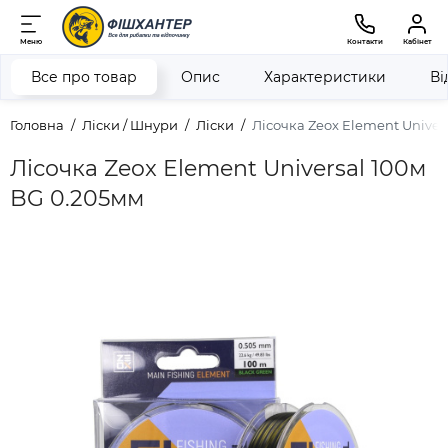
Меню
Контакти
Кабінет
Все про товар
Опис
Характеристики
Ві
Головна
Ліски / Шнури
Ліски
Лісочка Zeox Element Univer
Лісочка Zeox Element Universal 100м
BG 0.205мм