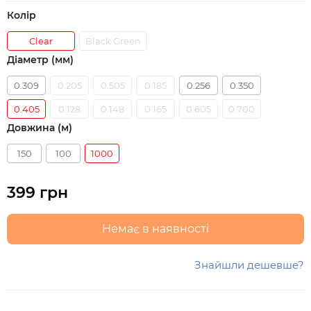
Колір
Clear
Black Green
Діаметр (мм)
0.309
0.205
0.505
0.185
0.256
0.350
0.405
0.128
0.148
0.165
0.605
0.700
Довжина (м)
150
100
1000
399 грн
Немає в наявності
Знайшли дешевше?