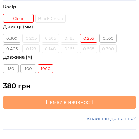
Колір
Clear
Black Green
Діаметр (мм)
0.309
0.205
0.505
0.185
0.256
0.350
0.405
0.128
0.148
0.165
0.605
0.700
Довжина (м)
150
100
1000
380 грн
Немає в наявності
Знайшли дешевше?