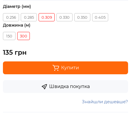
Діаметр (мм)
0.256
0.285
0.309
0.330
0.350
0.405
Довжина (м)
150
300
135 грн
Купити
Швидка покупка
Знайшли дешевше?