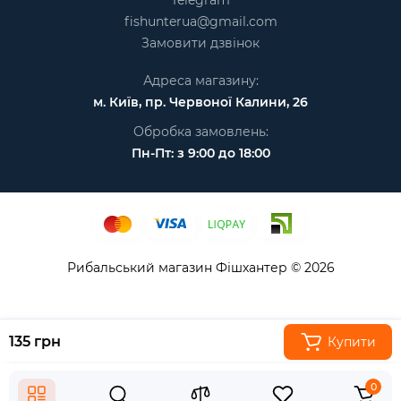
Telegram
fishunterua@gmail.com
Замовити дзвінок
Адреса магазину:
м. Київ, пр. Червоної Калини, 26
Обробка замовлень:
Пн-Пт: з 9:00 до 18:00
Рибальський магазин Фішхантер © 2026
135 грн
Купити
0