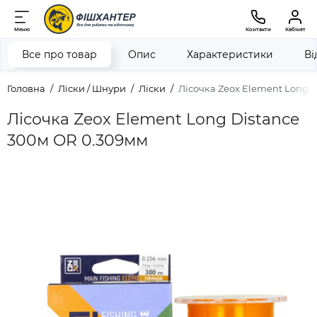
Меню
Контакти
Кабінет
Все про товар
Опис
Характеристики
Ві
Головна
Ліски / Шнури
Ліски
Лісочка Zeox Element Long 
Лісочка Zeox Element Long Distance
300м OR 0.309мм