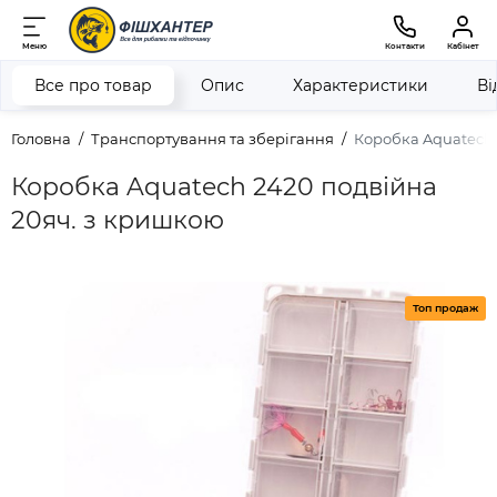
Меню
Контакти
Кабінет
Все про товар
Опис
Характеристики
Ві
Головна
Транспортування та зберігання
Коробка Aquatech 
Коробка Aquatech 2420 подвійна
20яч. з кришкою
Топ продаж