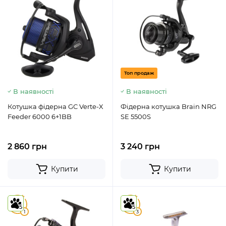
Топ продаж
В наявності
В наявності
Котушка фідерна GC Verte-X
Фідерна котушка Brain NRG
Feeder 6000 6+1BB
SE 5500S
2 860 грн
3 240 грн
Купити
Купити
5
4.7
5
5
1
3