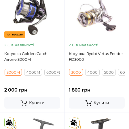
Топ продаж
Є в наявності
Є в наявності
Котушка Golden Catch
Котушка Ryobi Virtus Feeder
Airone 3000M
FD3000
3000M
4000M
6000FD
3000
4000
5000
600
2 000 грн
1 860 грн
Купити
Купити
5
5
5
5
3
1