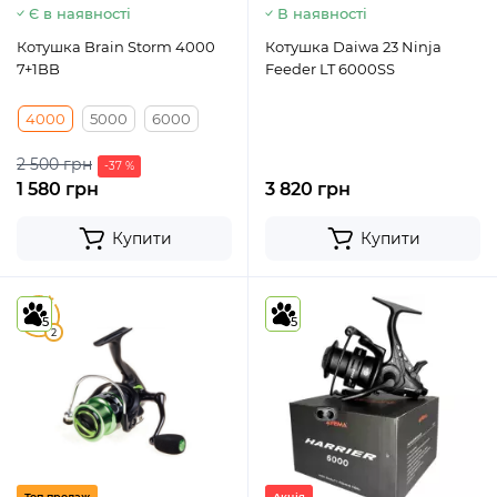
Є в наявності
В наявності
Котушка Brain Storm 4000
Котушка Daiwa 23 Ninja
7+1BB
Feeder LT 6000SS
4000
5000
6000
2 500 грн
-37 %
1 580 грн
3 820 грн
Купити
Купити
5
5
5
2
Топ продаж
Акція