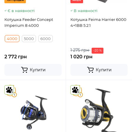
Є в наявності
В наявності
Котушка Feeder Concept
Котушка Feima Harrier 6000
Imperium 8 4000
4+1BB 5.2:1
4000
5000
6000
1 275 грн
-20 %
2 772 грн
1 020 грн
Купити
Купити
5
5
5
5
1
1