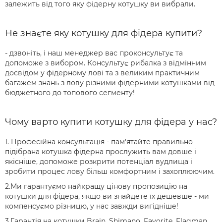
залежить від того яку фідерну котушку ви вибрали.
Не знаєте яку котушку для фідера купити?
- дзвоніть, і наш менеджер вас проконсультує та
допоможе з вибором. Консультує рибалка з відмінним
досвідом у фідерному лові та з великим практичним
багажем знань з лову різними фідерними котушками від
бюджетного до топового сегменту!
Чому варто купити котушку для фідера у нас?
1. Професійна консультація - пам'ятайте правильно
підібрана котушка фідерна прослужить вам довше і
якісніше, допоможе розкрити потенціал вудлища і
зробити процес лову більш комфортним і захоплюючим.
2.Ми гарантуємо найкращу цінову пропозицію на
котушки для фідера, якщо ви знайдете їх дешевше - ми
компенсуємо різницю, у нас завжди вигідніше!
3.Гарантія на котушки Brain, Shimano, Favorite, Flagman,