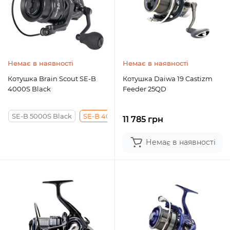
Немає в наявності
Немає в наявності
Котушка Brain Scout SE-B
Котушка Daiwa 19 Castizm
4000S Black
Feeder 25QD
SE-B 5000S Black
SE-B 4000S Black
SE-S 4000S Silver
S
11 785 грн
Немає в наявності