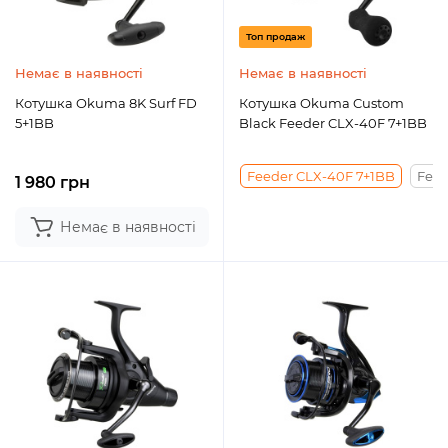
Топ продаж
Немає в наявності
Немає в наявності
Котушка Okuma 8K Surf FD
Котушка Okuma Custom
5+1BB
Black Feeder CLX-40F 7+1BB
Feeder CLX-40F 7+1BB
Feed
1 980 грн
Немає в наявності