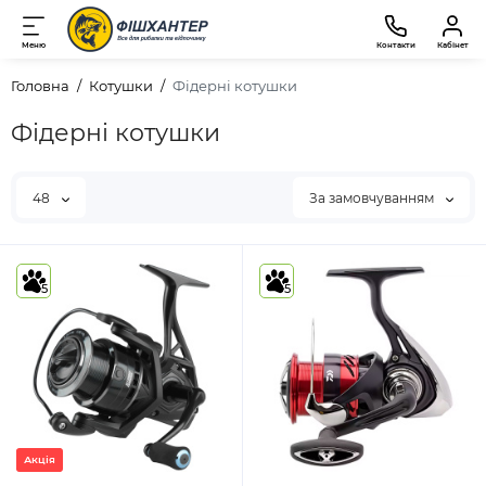
Меню
Контакти
Кабінет
Головна
Котушки
Фідерні котушки
Фідерні котушки
48
За замовчуванням
5
5
Акція