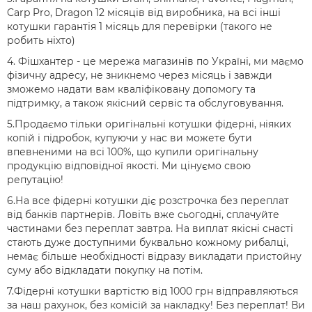
Carp Pro, Dragon 12 місяців від виробника, на всі інші
котушки гарантія 1 місяць для перевірки (такого не
робить ніхто)
4. Фішхантер - це мережа магазинів по Україні, ми маємо
фізичну адресу, не зникнемо через місяць і завжди
зможемо надати вам кваліфіковану допомогу та
підтримку, а також якісний сервіс та обслуговування.
5.Продаємо тільки оригінальні котушки фідерні, ніяких
копій і підробок, купуючи у нас ви можете бути
впевненими на всі 100%, що купили оригінальну
продукцію відповідної якості. Ми цінуємо свою
репутацію!
6.На все фідерні котушки діє розстрочка без переплат
від банків партнерів. Ловіть вже сьогодні, сплачуйте
частинами без переплат завтра. На виплат якісні снасті
стають дуже доступними буквально кожному рибалці,
немає більше необхідності відразу викладати пристойну
суму або відкладати покупку на потім.
7.Фідерні котушки вартістю від 1000 грн відправляються
за наш рахунок, без комісій за накладку! Без переплат! Ви