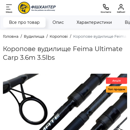
Меню
Контакти
Кабінет
Все про товар
Опис
Характеристики
Ві
Головна
Вудилища
Коропові
Коропове вудилище Feima Ult
Коропове вудилище Feima Ultimate
Carp 3.6m 3.5lbs
Акція
Топ продаж