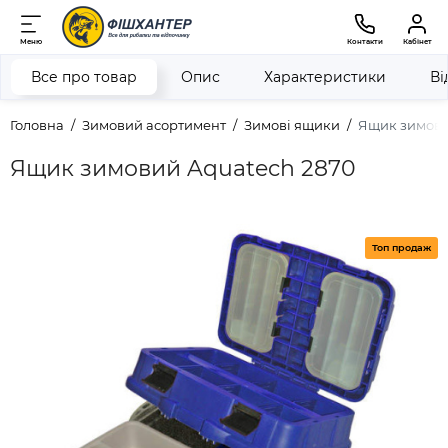
Меню
Контакти
Кабінет
Все про товар
Опис
Характеристики
Ві
Головна
Зимовий асортимент
Зимові ящики
Ящик зимови
Ящик зимовий Aquatech 2870
Топ продаж