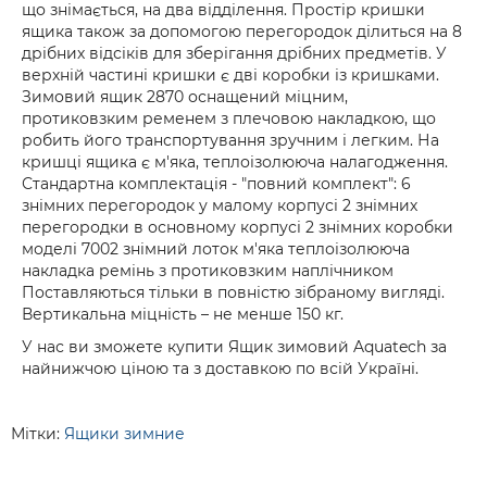
що знімається, на два відділення. Простір кришки
ящика також за допомогою перегородок ділиться на 8
дрібних відсіків для зберігання дрібних предметів. У
верхній частині кришки є дві коробки із кришками.
Зимовий ящик 2870 оснащений міцним,
протиковзким ременем з плечовою накладкою, що
робить його транспортування зручним і легким. На
кришці ящика є м'яка, теплоізолююча налагодження.
Стандартна комплектація - "повний комплект": 6
знімних перегородок у малому корпусі 2 знімних
перегородки в основному корпусі 2 знімних коробки
моделі 7002 знімний лоток м'яка теплоізолююча
накладка ремінь з протиковзким наплічником
Поставляються тільки в повністю зібраному вигляді.
Вертикальна міцність – не менше 150 кг.
У нас ви зможете купити Ящик зимовий Aquatech за
найнижчою ціною та з доставкою по всій Україні.
Мітки:
Ящики зимние