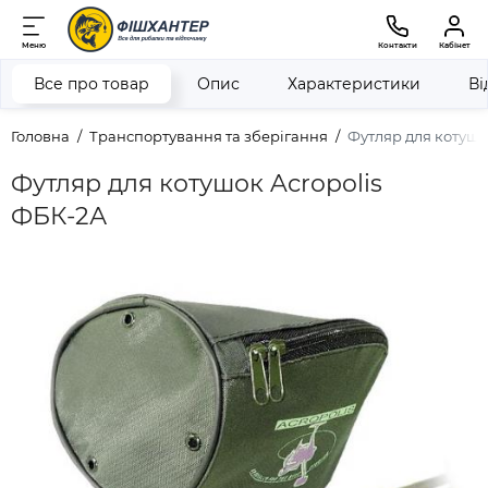
Меню
Контакти
Кабінет
Все про товар
Опис
Характеристики
Ві
Головна
Транспортування та зберігання
Футляр для котушо
Футляр для котушок Acropolis
ФБК-2А