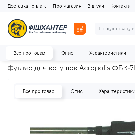
Доставка і оплата
Про магазин
Відгуки
Контакти
Все про товар
Опис
Характеристики
Головна
Транспортування та зберігання
Футляр для коту
Футляр для котушок Acropolis ФБК-
Все про товар
Опис
Характеристик