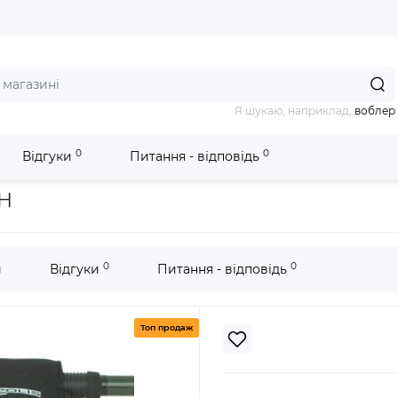
Я шукаю, наприклад,
воблер
0
0
Відгуки
Питання - відповідь
шок Acropolis ФБК-7Н
7Н
0
0
и
Відгуки
Питання - відповідь
Топ продаж