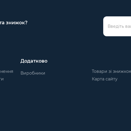
 та знижок?
Додатково
рнення
Товари зі знижко
Виробники
ти
Карта сайту