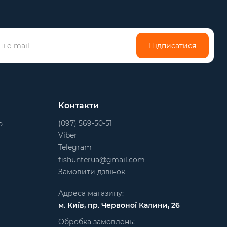
Підписатися
Контакти
(097) 569-50-51
ю
Viber
Telegram
fishunterua@gmail.com
Замовити дзвінок
Адреса магазину:
м. Київ, пр. Червоної Калини, 26
Обробка замовлень: