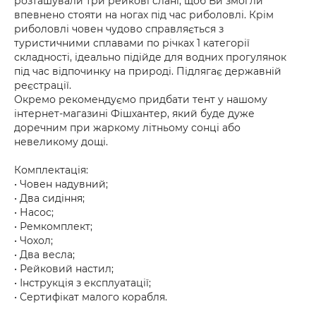
розташували три рейкові слані, щоб Ви змогли
впевнено стояти на ногах під час риболовлі. Крім
риболовлі човен чудово справляється з
туристичними сплавами по річках 1 категорії
складності, ідеально підійде для водних прогулянок
під час відпочинку на природі. Підлягає державній
реєстрації.
Окремо рекомендуємо придбати тент у нашому
інтернет-магазині Фішхантер, який буде дуже
доречним при жаркому літньому сонці або
невеликому дощі.
Комплектація:
• Човен надувний;
• Два сидіння;
• Насос;
• Ремкомплект;
• Чохол;
• Два весла;
• Рейковий настил;
• Інструкція з експлуатації;
• Сертифікат малого корабля.