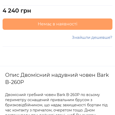
4 240 грн
Немає в наявності
Знайшли дешевше?
Опис Двомісний надувний човен Bark
В-260P
Двомісний гребний човен Bark B-260P по всьому
периметру оснащений привальним брусом з
бризковідбійником, що надає захищеності бортам під
час контакту з причалом, очеретом тощо. Дном