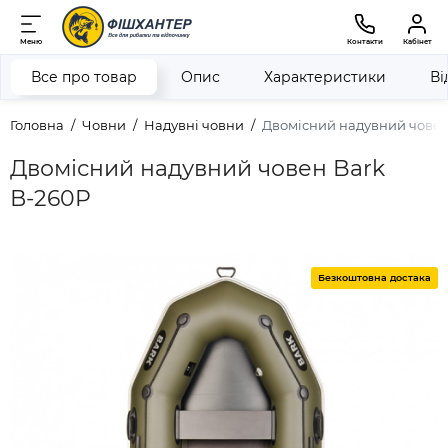
Меню
Контакти
Кабінет
Все про товар
Опис
Характеристики
Ві
Головна
Човни
Надувні човни
Двомісний надувний човен
Двомісний надувний човен Bark
В-260P
Безкоштовна достака