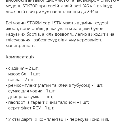
високою вантажопідйомністю та пасажиромісткістю –
модель STK300 при своїй малій вазі (46 кг) вміщує
двох осіб і витримує навантаження до 394кг.
Всі човни STORM серії STK мають відмінні ходові
якості, вони стійкі до качування завдяки будові
надувних бортів, а кіль дозволяє легко виходити на
гліссування і забезпечує відмінну керованість і
маневреність.
Комплектація:
- сидіння – 2 шт;
- насос 6л – 1 шт;
- весла – 2 шт;
- ремкомплект (латки та клей з тубусом) - 1 шт;
- сумка для човна – 1 шт;
- днищова сумка - 1 шт;
- паспорт із гарантійним талоном – 1 шт;
- сертифікат РСУ – 1 шт.
* У стандартній комплектації - пересувні сидіння.