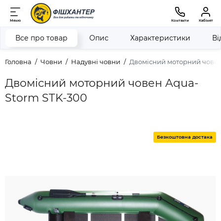
Меню
Контакти
Кабінет
Все про товар
Опис
Характеристики
Ві
Головна
Човни
Надувні човни
Двомісний моторний човен
Двомісний моторний човен Aqua-
Storm STK-300
Безкоштовна достака