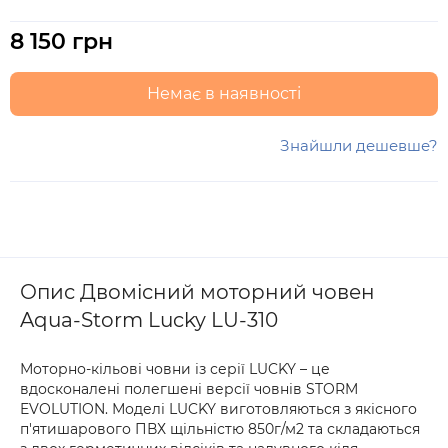
8 150 грн
Немає в наявності
Знайшли дешевше?
Опис Двомісний моторний човен
Aqua-Storm Lucky LU-310
Моторно-кільові човни із серії LUCKY – це
вдосконалені полегшені версії човнів STORM
EVOLUTION. Моделі LUCKY виготовляються з якісного
п'ятишарового ПВХ щільністю 850г/м2 та складаються