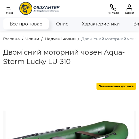
Меню
Контакти
Кабінет
Все про товар
Опис
Характеристики
Ві
Головна
Човни
Надувні човни
Двомісний моторний човен
Двомісний моторний човен Aqua-
Storm Lucky LU-310
Безкоштовна достака