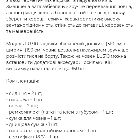
з двох герметичних відсіків та надувного кіля.
Зменшена вага забезпечує зручне перевезення човна,
а конструкція кіля та балонів в той же час дозволяє
зберегти хороші технічні характеристики: високу
вантажопідйомність, стійкість до хитавиці, керованість
та маневреність.
Модель LU310 завдяки збільшеній довжині (310 см) і
ширині (150 см) човна дозволяє пасажирам зручніше
розміститися на борту. Також на човен LU310 можна
встановити додаткові аксесуари, оскільки він
витримує навантаження до 360 кг.
Комплектація:
- сидіння – 2 шт;
- насос 6л – 1 шт;
- весла – 2 шт;
- ремкомплект (латки та клей з тубусом) - 1 шт;
- сумка для човна – 1 шт;
- днищова сумка - 1 шт;
- паспорт із гарантійним талоном – 1 шт;
- сертифікат РСУ – 1 шт.