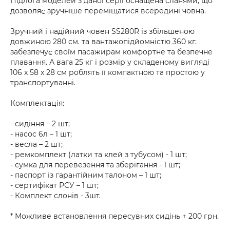
Підлога моделей з даної серії оснащена сланями, що
дозволяє зручніше переміщатися всередині човна.
Зручний і надійний човен SS280R із збільшеною
довжиною 280 см. та вантажопідйомністю 360 кг.
забезпечує своїм пасажирам комфортне та безпечне
плавання. А вага 25 кг і розмір у складеному вигляді
106 x 58 x 28 см роблять її компактною та простою у
транспортуванні.
Комплектація:
- сидіння – 2 шт;
- насос 6л – 1 шт;
- весла – 2 шт;
- ремкомплект (латки та клей з тубусом) - 1 шт;
- сумка для перевезення та зберігання - 1 шт;
- паспорт із гарантійним талоном – 1 шт;
- сертифікат РСУ – 1 шт;
- Комплект слонів - 3шт.
* Можливе встановлення пересувних сидінь + 200 грн.