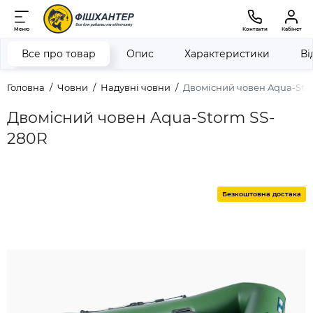
Меню
Контакти
Кабінет
Все про товар
Опис
Характеристики
Ві
Головна
Човни
Надувні човни
Двомісний човен Aqua-Sto
Двомісний човен Aqua-Storm SS-
280R
Безкоштовна достака