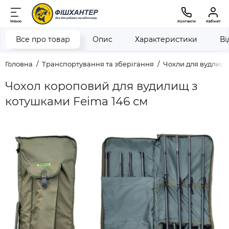
Меню
Контакти
Кабінет
Все про товар
Опис
Характеристики
Ві
Головна
Транспортування та зберігання
Чохли для вудлищ
Чохол короповий для вудилищ з
котушками Feima 146 см