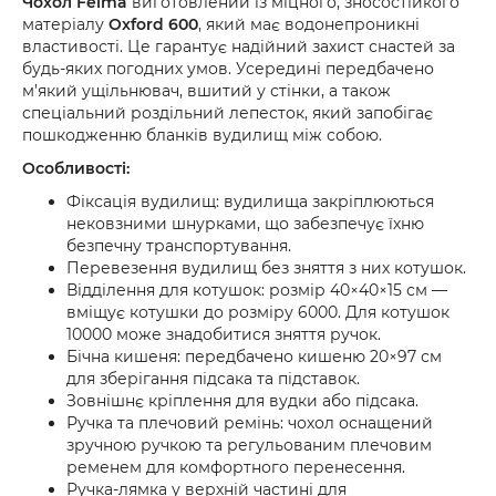
Чохол Feima
виготовлений із міцного, зносостійкого
матеріалу
Oxford 600
, який має водонепроникні
властивості. Це гарантує надійний захист снастей за
будь-яких погодних умов. Усередині передбачено
м’який ущільнювач, вшитий у стінки, а також
спеціальний роздільний лепесток, який запобігає
пошкодженню бланків вудилищ між собою.
Особливості:
Фіксація вудилищ: вудилища закріплюються
нековзними шнурками, що забезпечує їхню
безпечну транспортування.
Перевезення вудилищ без зняття з них котушок.
Відділення для котушок: розмір 40×40×15 см —
вміщує котушки до розміру 6000. Для котушок
10000 може знадобитися зняття ручок.
Бічна кишеня: передбачено кишеню 20×97 см
для зберігання підсака та підставок.
Зовнішнє кріплення для вудки або підсака.
Ручка та плечовий ремінь: чохол оснащений
зручною ручкою та регульованим плечовим
ременем для комфортного перенесення.
Ручка-лямка у верхній частині для