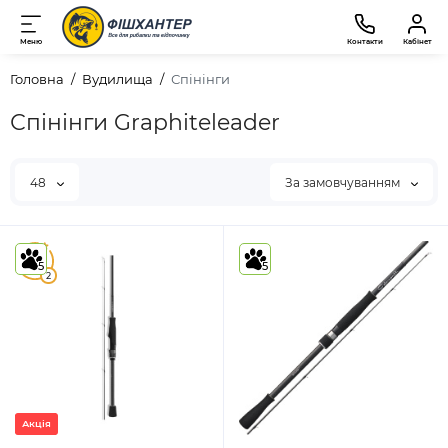
Меню
Контакти
Кабінет
Головна
Вудилища
Спінінги
Спінінги Graphiteleader
48
За замовчуванням
5
5
5
2
Акція