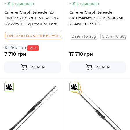
Є в наявності
Є в наявності
Спінінг Graphiteleader 23
Спінінг Graphiteleader
FINEZZA UX 23GFINUS-752L-
Calamaretti 20GCALS-882ML
S 2.27m 0.5-5g Regular-Fast
2.64m 2.0-3.5 EGI
FINEZZA UX 23GFINUS-752L-S 2.27m 0.5-5g Regular-Fast
FINEZ
2.39m 10-35g
2.57m 10-30g
10 280 грн
-25 %
7 710 грн
17 710 грн
Купити
Купити
5
5
5
1