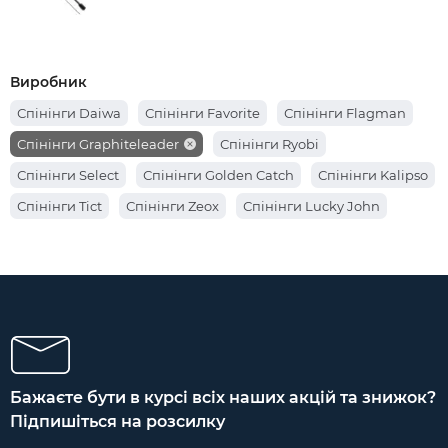
Виробник
Спінінги Daiwa
Спінінги Favorite
Спінінги Flagman
Спінінги Graphiteleader
Спінінги Ryobi
Спінінги Select
Спінінги Golden Catch
Спінінги Kalipso
Спінінги Tict
Спінінги Zeox
Спінінги Lucky John
Спінінги Azura
Спінінги Crazy Fish
Бажаєте бути в курсі всіх наших акцій та знижок?
Підпишіться на розсилку