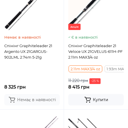
Акція
Немає в наявності
Є в наявності
Спінінг Graphiteleader 21
Спінінг Graphiteleader 21
Argento UX 21GARGUS-
Veloce UX 21GVELUS-611H-PF
902LML 2.74m 5-21g
2.11m MAX3/4 oz
2.11m MAX3/4 oz
1.93m MAX1
11 220 грн
-25 %
8 325 грн
8 415 грн
Немає в наявності
Купити