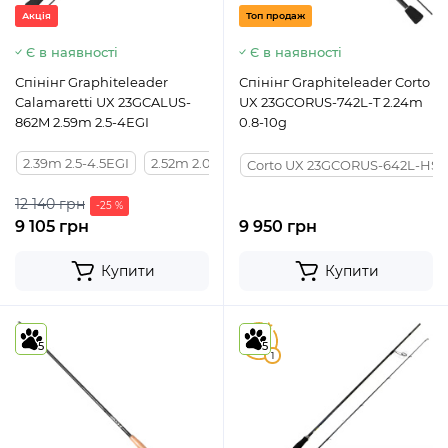
Акція
Топ продаж
Є в наявності
Є в наявності
Спінінг Graphiteleader
Спінінг Graphiteleader Corto
Calamaretti UX 23GCALUS-
UX 23GCORUS-742L-T 2.24m
862M 2.59m 2.5-4EGI
0.8-10g
2.39m 2.5-4.5EGI
2.52m 2.0-3.5EGI
2.59m 2.5-4.0EGI
Corto UX 23GCORUS-642L-HS 1
12 140 грн
-25 %
9 105 грн
9 950 грн
Купити
Купити
5
5
5
1