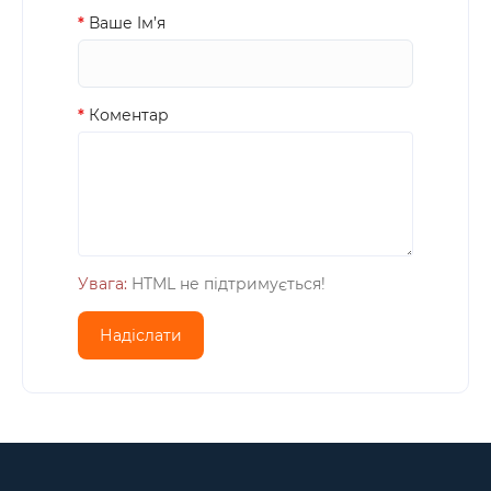
Ваше Iм’я
Коментар
Увага:
HTML не підтримується!
Надіслати