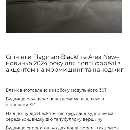
Спінінги Flagman Blackfire Area New–
новинка 2024 року для ловлі форелі з
акцентом на мормишинг та наноджиг
Бланк виготовлено з карбону модульністю 30T.
Вудлище оснащене полегшеними кільцями з
вставками SIC.
На відміну від Blackfire microjig, дане вудлище має
середньо-швидку дію та тубулярну вершину.
Вудлище спроектовано для ловлі форелі з акцентом